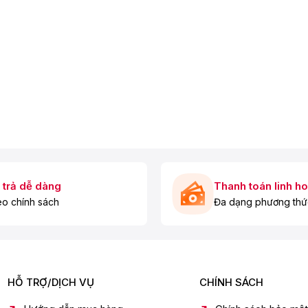
 trả dễ dàng
Thanh toán linh ho
o chính sách
Đa dạng phương thứ
t bẩn nhờ hai vòi nước xoáy, áp lực nước mạnh cùng với thiết
 nhiều
lợi ích hơn về mặt thời gian, tiết kiệm chi phí
điện
HỖ TRỢ/DỊCH VỤ
CHÍNH SÁCH
 nhân tạo AI
được trang bị trong máy giặt để đo lường trọng
c giặt giũ bằng các chương trình hoạt động chuyên biệt.