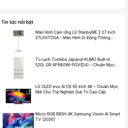
Tin tức nổi bật
Màn Hình Cảm Ứng LG StanbyME 2 27 Inch
27LX6TDGA – Màn Hình Di Động Thông
Minh Cho Cuộc Sống Hiện Đại
Tủ Lạnh Toshiba Japandi KUMO Built-in
520L GR-RF680WI-PGV(D4) – Chuẩn Mực
Mới Cho Không Gian Bếp Hiện Đại
LG OLED evo AI C6 65 Inch 4K – Chuẩn Mực
Mới Cho Trải Nghiệm Giải Trí Cao Cấp
Micro RGB R85H 4K Samsung Vision AI Smart
TV (2026)