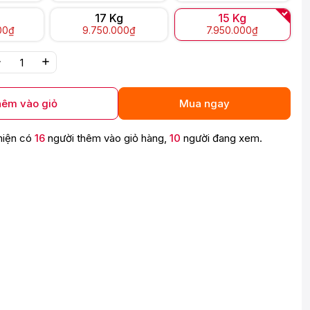
17 Kg
15 Kg
00₫
9.750.000₫
7.950.000₫
êm vào giỏ
Mua ngay
hiện có
16
người thêm vào giỏ hàng,
10
người đang xem.