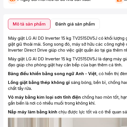
Mô tả sản phẩm
Đánh giá sản phẩm
Máy giặt LG AI DD Inverter 15 kg TV2515DV5J có khối lượng gi
giặt giũ thoải mái. Song song đó, máy sở hữu các công nghệ
Inverter Direct Drive giúp cho việc giặt quần áo tại gia thêm n
Máy giặt LG AI DD Inverter 15 kg TV2515DV5J là dạng máy giặ
đạo giúp cho phòng giặt hay căn bếp của bạn thêm cá tính.
Bảng
điều khiển bằng song ngữ Anh - Việt
, có hiển thị đ
Lồng giặt bằng thép không gỉ
sáng bóng, bền bỉ, chống hao
chất tẩy rửa.
Vỏ máy bằng kim loại sơn tĩnh điện
chống hao mòn tốt, hạn
gần biển là nơi có nhiều muối trong không khí.
Nắp máy làm bằng kính
chịu được lực tốt và có thể quan sá