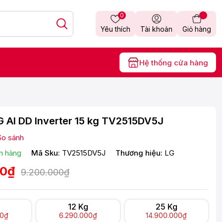
0
Yêu thích
Tài khoản
Giỏ hàng
Hệ thống cửa hàng
G AI DD Inverter 15 kg TV2515DV5J
So sánh
n hàng
Mã Sku:
TV2515DV5J
Thương hiệu:
LG
00₫
9.200.000₫
12 Kg
25 Kg
00₫
6.290.000₫
14.900.000₫