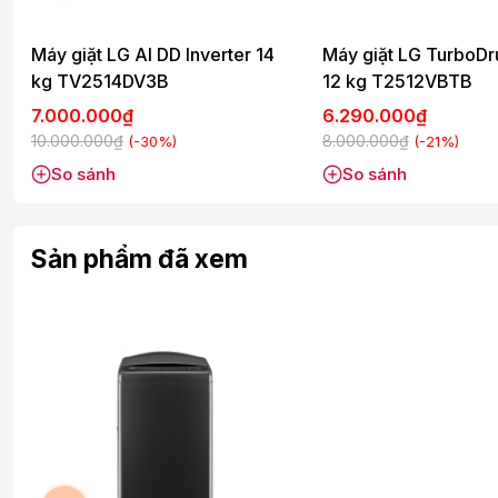
*Hình ảnh chỉ mang tính chất minh họa
Máy giặt LG AI DD Inverter 14
Máy giặt LG TurboDr
kg TV2514DV3B
12 kg T2512VBTB
Khối lượng giặt và chương trình hoạt động
7.000.000₫
6.290.000₫
Máy giặt LG này có
khối lượng giặt 15 kg
nên thích hợp với g
cửa tiệm giặt giũ.
10.000.000₫
8.000.000₫
(-30%)
(-21%)
So sánh
So sánh
Máy giặt LG Inverter có chương trình hoạt động đa dạng để hỗ t
tinh xảo,
Sản phẩm đã xem