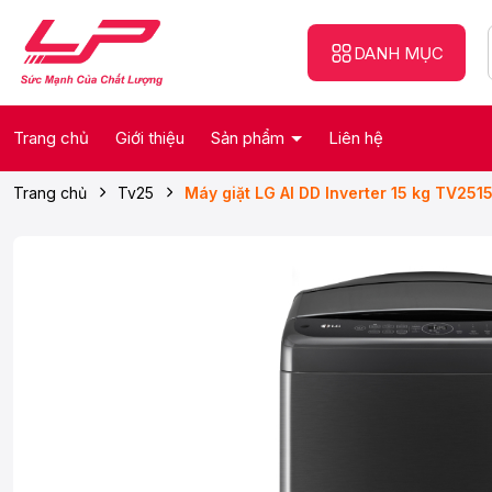
DANH MỤC
Trang chủ
Giới thiệu
Sản phẩm
Liên hệ
Trang chủ
Tv25
Máy giặt LG AI DD Inverter 15 kg TV25