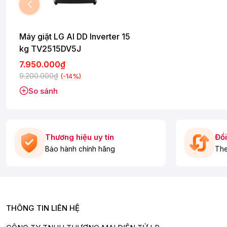
Máy giặt LG AI DD Inverter 15
kg TV2515DV5J
7.950.000₫
9.200.000₫
(-14%)
So sánh
*Hình ảnh chỉ mang tính chất minh họa
Thương hiệu uy tín
Đổi
Bảo hành chính hãng
The
Công nghệ giặt đặc biệt
- Công nghệ giặt tiết kiệm TurboWash là chu trình làm sạch vế
kế lồng giặt đặc biệt. Chu trình này mang đến cho người dùng
nước đáng kể.
THÔNG TIN LIÊN HỆ
- Công nghệ AI DD bảo vệ sợi vải là chu trình
sử dụng trí tuệ
lượng, cảm biến độ cứng, mềm của vải rồi tiếp tục tối ưu việ