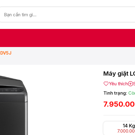
15DV5J
Máy giặt L
Yêu thích
Tình trạng:
Cò
7.950.0
14 Kg
7.000.0