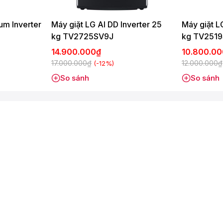
um Inverter
Máy giặt LG AI DD Inverter 25
Máy giặt LG
kg TV2725SV9J
kg TV2519
14.900.000₫
10.800.0
ia đình có nhiều thành viên như 7 thành viên trở lên hoặc những
17.000.000₫
12.000.000₫
(-12%)
So sánh
So sánh
rợ cho việc giặt giũ như giặt nhanh, giặt lưu hương, giặt đồ