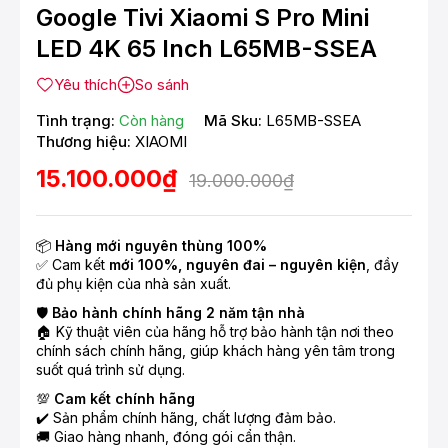
Google Tivi Xiaomi S Pro Mini
LED 4K 65 Inch L65MB-SSEA
Yêu thích
So sánh
Tình trạng:
Còn hàng
Mã Sku:
L65MB-SSEA
Thương hiệu:
XIAOMI
15.100.000₫
19.000.000₫
📦
Hàng mới nguyên thùng 100%
✅ Cam kết
mới 100%, nguyên đai – nguyên kiện
, đầy
đủ phụ kiện của nhà sản xuất.
🛡️
Bảo hành chính hãng 2 năm tận nhà
🏠 Kỹ thuật viên của hãng hỗ trợ bảo hành tận nơi theo
chính sách chính hãng, giúp khách hàng yên tâm trong
suốt quá trình sử dụng.
💯
Cam kết chính hãng
✔️ Sản phẩm chính hãng, chất lượng đảm bảo.
🚚 Giao hàng nhanh, đóng gói cẩn thận.