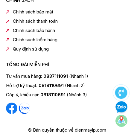
CHÍNH SÁCH
Tính năng bảo vệ mắt & tối ưu trải nghiệm
Công nghệ giảm ánh sáng xanh, an toàn cho mắt khi
Chính sách bảo mật
xem lâu.
Chính sách thanh toán
Điều chỉnh độ sáng và nhiệt độ màu thông minh dựa
Chính sách bảo hành
vào môi trường.
Chính sách kiểm hàng
Công nghệ điều chỉnh ánh sáng lai tần số
20KHz
, hạn
chế mỏi mắt.
Quy định sử dụng
Màn hình
TỔNG ĐÀI MIỄN PHÍ
Loại màn hìnhQD-Mini LED
Độ phân giải4K 3.840 x 2.160
Tư vấn mua hàng:
0837111091
(Nhánh 1)
Góc nhìn178°(Ngang)/178°(Dọc)
Hỗ trợ kỹ thuật:
0818110691
(Nhánh 2)
Tần số quét144Hz
Góp ý, khiếu nại:
0818110691
(Nhánh 3)
Dải màuDCI-P3 94% (điển hình)
MEMC4K 120Hz
Hỗ trợ Dolby Vision®, Dolby Atmos®, HDR10+, HLG,
Filmmaker
© Bản quyền thuộc về dienmaylp.com