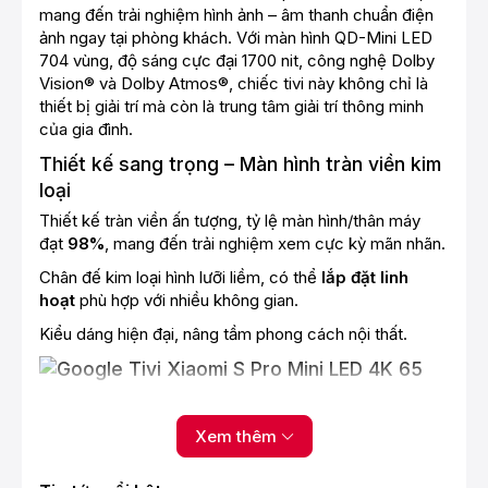
mang đến trải nghiệm hình ảnh – âm thanh chuẩn điện
ảnh ngay tại phòng khách. Với màn hình QD-Mini LED
704 vùng, độ sáng cực đại 1700 nit, công nghệ Dolby
Vision® và Dolby Atmos®, chiếc tivi này không chỉ là
thiết bị giải trí mà còn là trung tâm giải trí thông minh
của gia đình.
Thiết kế sang trọng – Màn hình tràn viền kim
loại
Thiết kế tràn viền ấn tượng, tỷ lệ màn hình/thân máy
đạt
98%
, mang đến trải nghiệm xem cực kỳ mãn nhãn.
Chân đế kim loại hình lưỡi liềm, có thể
lắp đặt linh
hoạt
phù hợp với nhiều không gian.
Kiểu dáng hiện đại, nâng tầm phong cách nội thất.
Công nghệ màn hình Mini LED tiên tiến
Xem thêm
704 vùng sáng độc lập – Tái tạo ánh sáng hoàn hảo
Màn hình Mini LED phân chia thành
704 vùng đèn