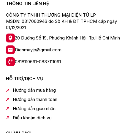
THÔNG TIN LIÊN HỆ
Trải nghiệm thông minh với Google TV™
CÔNG TY TNHH THƯƠNG MẠI ĐIỆN TỬ LP
MSDN: 0317060946 do Sở KH & ĐT TPHCM cấp ngày
Hệ điều hành
Google TV™
, kho ứng dụng phong phú
01/12/2021
với hơn 10.000 ứng dụng.
Tích hợp
Google Assistant
, điều khiển TV và thiết bị
20 Đường Số 19, Phường Khánh Hội, Tp.Hồ Chí Minh
nhà thông minh bằng giọng nói.
Dienmaylp@gmail.com
Hỗ trợ
Google Cast và Apple AirPlay
, dễ dàng chia
sẻ nội dung từ điện thoại, máy tính bảng, laptop.
0818110691-0837111091
HỖ TRỢ/DỊCH VỤ
Hướng dẫn mua hàng
Hướng dẫn thanh toán
Hướng dẫn giao nhận
Điều khoản dịch vụ