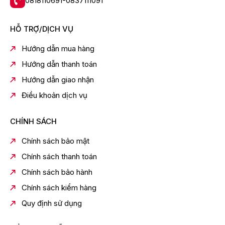
0818110691-0837111091
Hệ điều hành
- Hệ điều hành
Google TV
giao diện thân thiện, dễ sử
HỖ TRỢ/DỊCH VỤ
dụng. Bên cạnh đó là kho ứng dụng phong phú đáp
ứng đa dạng nhu cầu giải trí cho cả gia đình như:
Hướng dẫn mua hàng
Netflix, YouTube, FPT Play, VieON, Galaxy Play, Eco
Hướng dẫn thanh toán
Dashboard,...
Hướng dẫn giao nhận
Điều khoản dịch vụ
CHÍNH SÁCH
Chính sách bảo mật
Chính sách thanh toán
Chính sách bảo hành
Chính sách kiểm hàng
*Hình ảnh chỉ mang tính chất minh họa
Quy định sử dụng
Tiện ích
- Điều khiển tivi dễ dàng qua
ứng dụng
Android TV
.