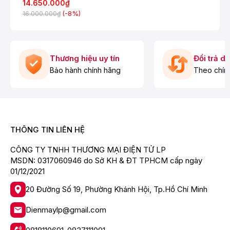
14.650.000₫
- Công nghệ
Dolby Atmos
giúp tái tạo, giả lập hiệu
(-8%)
16.000.000₫
ứng âm thanh vòm 3D sống động, mang đến trải
nghiệm nghe như đang ở trong rạp hát.
- Công nghệ
DTS Digital Surround
âm thanh chuyển
động theo từng khung hình, những vật thể trong tivi
Thương hiệu uy tín
Đổi trả d
sống động, có chiều sâu như vượt ra khỏi khung hình.
Bảo hành chính hãng
Theo chín
- Công nghệ
X-Balanced Speaker
thiết kế loa cân
bằng mang đến những âm thanh chất lượng cao.
THÔNG TIN LIÊN HỆ
CÔNG TY TNHH THƯƠNG MẠI ĐIỆN TỬ LP
MSDN: 0317060946 do Sở KH & ĐT TPHCM cấp ngày
01/12/2021
20 Đường Số 19, Phường Khánh Hội, Tp.Hồ Chí Minh
Dienmaylp@gmail.com
*Hình ảnh chỉ mang tính chất minh họa