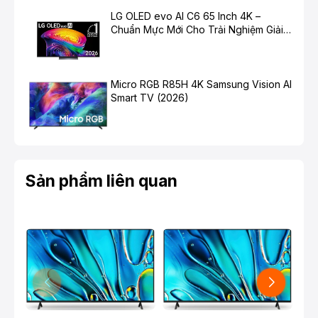
tạo màu
Triluminos Pro
. Từ đó tivi mang đến trải
LG OLED evo AI C6 65 Inch 4K –
nghiệm màu sắc rực rỡ, chuẩn điện ảnh.
Chuẩn Mực Mới Cho Trải Nghiệm Giải
Trí Cao Cấp
Micro RGB R85H 4K Samsung Vision AI
Smart TV (2026)
Sản phẩm liên quan
*Hình ảnh chỉ mang tính chất minh họa
-
Khung hình luôn giữ được độ ổn định cũng như giảm
tình trạng rung lắc hình ảnh cùng công nghệ
chuyển
động mượt Motionflow XR 200.
Giúp những cảnh
hành động có chuyển động nhanh vẫn được hiển thị
một cách rõ nét tăng trải nghiệm xem.
-
Công nghệ 4K X-Reality PRO
sử dụng vi xử lý 4K