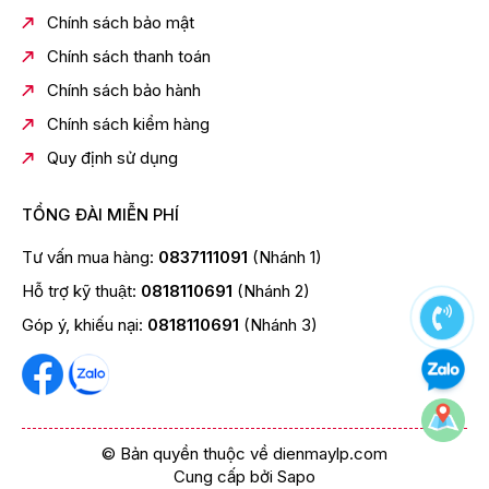
dàng tìm thấy mục yêu thích tiếp theo.
Chính sách bảo mật
Chính sách thanh toán
Chính sách bảo hành
Chính sách kiểm hàng
Quy định sử dụng
TỔNG ĐÀI MIỄN PHÍ
Tư vấn mua hàng:
0837111091
(Nhánh 1)
Nhiều chế độ xem
Hỗ trợ kỹ thuật:
0818110691
(Nhánh 2)
Các chế độ cảnh khác nhau được tùy chỉnh cho bạn
Góp ý, khiếu nại:
0818110691
(Nhánh 3)
© Bản quyền thuộc về dienmaylp.com
Cung cấp bởi
Sapo