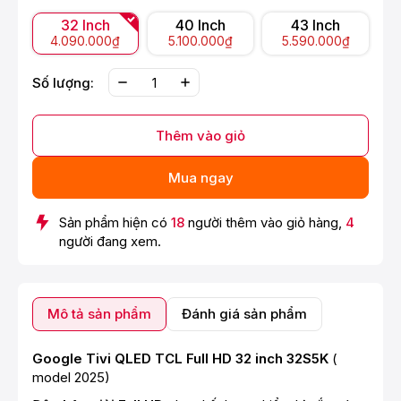
32 Inch
40 Inch
43 Inch
4.090.000₫
5.100.000₫
5.590.000₫
Số lượng:
Thêm vào giỏ
Mua ngay
Sản phẩm hiện có
18
người thêm vào giỏ hàng,
4
người đang xem.
Mô tả sản phẩm
Đánh giá sản phẩm
Google Tivi QLED TCL Full HD 32 inch 32S5K
(
model 2025)