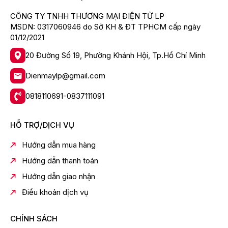
Âm thanh Dolby sống động
CÔNG TY TNHH THƯƠNG MẠI ĐIỆN TỬ LP
Tận hưởng âm thanh siêu thực, được tăng cường với
MSDN: 0317060946 do Sở KH & ĐT TPHCM cấp ngày
Dolby Audio. Được thiết kế để đưa bạn vào giữa mọi
01/12/2021
cảnh – với độ trong như pha lê, lời thoại sắc nét hơn và
20 Đường Số 19, Phường Khánh Hội, Tp.Hồ Chí Minh
chi tiết tuyệt vời. Từ trận bóng đến loạt phim truyền
hình yêu thích của bạn – giải trí chưa bao giờ nghe hay
Dienmaylp@gmail.com
hơn thế.
0818110691-0837111091
HỖ TRỢ/DỊCH VỤ
Hướng dẫn mua hàng
Hướng dẫn thanh toán
Hướng dẫn giao nhận
GoogleTV Chỉ dành cho bạn
Điều khoản dịch vụ
Khám phá những bộ phim và chương trình mới từ các
đăng ký và nội dung có sẵn cho bạn. Gợi ý dựa trên
CHÍNH SÁCH
những gì bạn đã xem và sở thích của bạn giúp bạn dễ