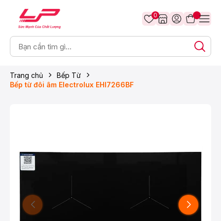
0
Trang chủ
Bếp Từ
Bếp từ đôi âm Electrolux ​EHI7266BF