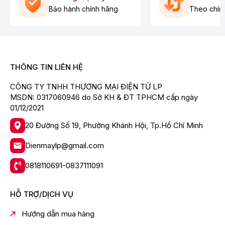
Ngoài ra:
Bảo hành chính hãng
Theo chín
Hai màn hình LED hiển thị riêng biệt
Hiển thị rõ ràng trong quá trình nấu
Kết Nối Hob²Hood Thông Minh
THÔNG TIN LIÊN HỆ
Electrolux EHI7266BF tích hợp công nghệ Hob²Hood
cho phép:
CÔNG TY TNHH THƯƠNG MẠI ĐIỆN TỬ LP
MSDN: 0317060946 do Sở KH & ĐT TPHCM cấp ngày
Tự động kết nối với máy hút mùi Electrolux tương thích
01/12/2021
Tự điều chỉnh công suất hút theo mức nhiệt nấu
20 Đường Số 19, Phường Khánh Hội, Tp.Hồ Chí Minh
Giúp không gian bếp luôn thông thoáng và tiện nghi
hơn.
Dienmaylp@gmail.com
Nhiều Tiện Ích Hỗ Trợ Nấu Ăn
0818110691-0837111091
Bếp từ Electrolux EHI7266BF được tích hợp nhiều tính
năng hiện đại:
HỖ TRỢ/DỊCH VỤ
Chức năng làm nóng nhanh
Hướng dẫn mua hàng
Chức năng giữ ấm