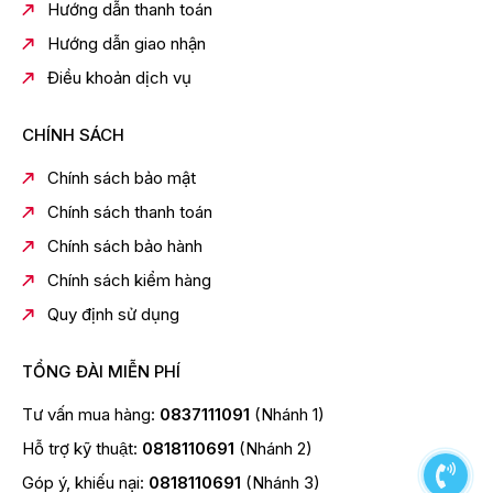
Hướng dẫn thanh toán
Hẹn giờ nấu tiện lợi
Hướng dẫn giao nhận
1 chế độ nấu cài đặt sẵn
Điều khoản dịch vụ
Mang lại trải nghiệm nấu ăn dễ dàng và tiện lợi hơn.
Tính Năng An Toàn Cao
CHÍNH SÁCH
Electrolux trang bị nhiều tính năng bảo vệ an toàn:
Chính sách bảo mật
Tự ngắt khi quá nhiệt
Chính sách thanh toán
Cảnh báo mặt bếp nóng
Chính sách bảo hành
Tự ngắt khi không có nồi
Chính sách kiểm hàng
Khóa bảng điều khiển
Quy định sử dụng
Giúp người dùng yên tâm hơn trong quá trình sử dụng.
TỔNG ĐÀI MIỄN PHÍ
Thông Số Kỹ Thuật Bếp Từ
Electrolux EHI7266BF
Tư vấn mua hàng:
0837111091
(Nhánh 1)
Hỗ trợ kỹ thuật:
0818110691
(Nhánh 2)
Thông tin chung
Góp ý, khiếu nại:
0818110691
(Nhánh 3)
Model: EHI7266BF