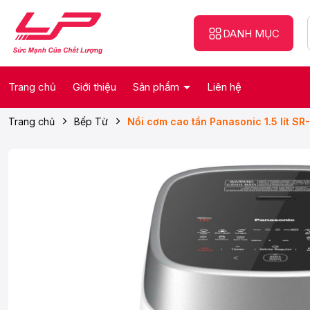
DANH MỤC
Trang chủ
Giới thiệu
Sản phẩm
Liên hệ
Trang chủ
Bếp Từ
Nồi cơm cao tần Panasonic 1.5 lít 