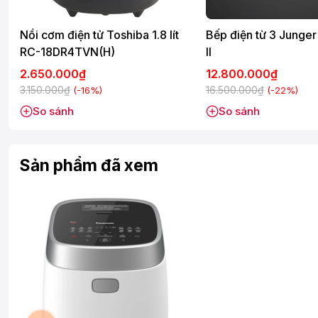
Chiều dài dây điện:100 cm
Dây điện:Có thể tháo rời khỏi nồi
Nồi cơm điện tử Toshiba 1.8 lít
Bếp điện từ 3 Junge
Kích thước - Khối lượng:
RC-18DR4TVN(H)
II
Ngang 25.8 cm - Cao 22.5 cm - Sâu 30.2 cm - Nặng 4.8 kg
2.650.000₫
12.800.000₫
3.150.000₫
16.500.000₫
(-16%)
(-22%)
So sánh
So sánh
Sản phẩm đã xem