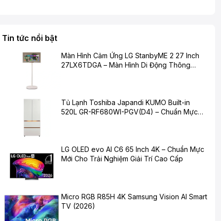
Tin tức nổi bật
Màn Hình Cảm Ứng LG StanbyME 2 27 Inch
27LX6TDGA – Màn Hình Di Động Thông
Minh Cho Cuộc Sống Hiện Đại
Tủ Lạnh Toshiba Japandi KUMO Built-in
520L GR-RF680WI-PGV(D4) – Chuẩn Mực
Mới Cho Không Gian Bếp Hiện Đại
LG OLED evo AI C6 65 Inch 4K – Chuẩn Mực
Mới Cho Trải Nghiệm Giải Trí Cao Cấp
Micro RGB R85H 4K Samsung Vision AI Smart
TV (2026)