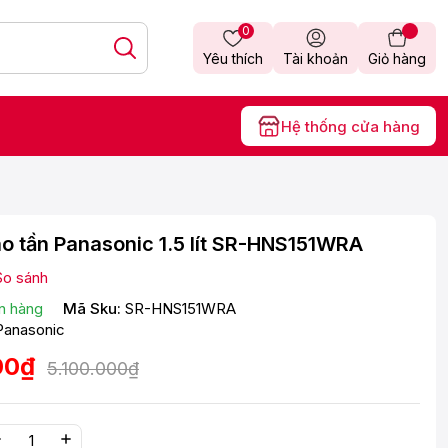
0
Yêu thích
Tài khoản
Giỏ hàng
Hệ thống cửa hàng
o tần Panasonic 1.5 lít SR-HNS151WRA
So sánh
n hàng
Mã Sku:
SR-HNS151WRA
Panasonic
00₫
5.100.000₫