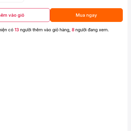
êm vào giỏ
Mua ngay
hiện có
13
người thêm vào giỏ hàng,
8
người đang xem.