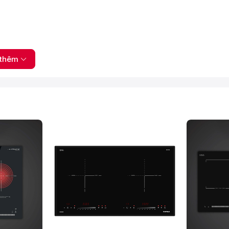
thêm
ạo lứtGạo hạt ngắnGiữ ấmCháoNấu nhanh/Hạt QuinoaTăng
n nấuCảm biến thông minh Triple AI