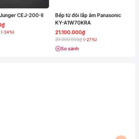
Bếp từ đôi Junger CEJ-200-II
Bếp từ đôi lắp âm Panasonic
KY-A1W70KRA
00₫
21.100.000₫
(-24%)
29.000.000₫
(-27%)
So sánh