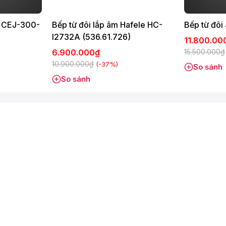
r CEJ-300-
Bếp từ đôi lắp âm Hafele HC-
I2732A (536.61.726)
11.800.0
6.900.000₫
15.500.000₫
10.900.000₫
(-37%)
So sánh
So sánh