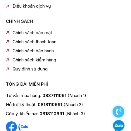
Khóa an toàn:
Việc mở tủ thường xuyên sẽ làm thất
Điều khoản dịch vụ
thoát nhiệt, giảm hiệu quả lạnh của tủ, đồng thời tiêu
tốn nhiều điện năng không cần thiết. Khóa an toàn sẽ
giúp người sử dụng kiểm soát tốt hơn hoạt động đóng
CHÍNH SÁCH
– mở tủ mát.
Chính sách bảo mật
Kệ đi kèm:
Khi mua tủ kệ sẽ được tặng kèm cho
khách hàng, người sử dụng có thể dễ dàng sắp xếp
Chính sách thanh toán
các loại thực phẩm theo từng ngăn sao cho tiện lợi
Chính sách bảo hành
nhất.
Chính sách kiểm hàng
Quy định sử dụng
TỔNG ĐÀI MIỄN PHÍ
Tư vấn mua hàng:
0837111091
(Nhánh 1)
Hỗ trợ kỹ thuật:
0818110691
(Nhánh 2)
Góp ý, khiếu nại:
0818110691
(Nhánh 3)
Bảo hành chính hãng 2 năm
Đóng tuyết
Có