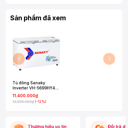
Sản phẩm đã xem
Tủ đông Sanaky
Inverter VH-5699HY4K
410 Lít
11.400.000₫
(-12%)
13.000.000₫
Thương hiệu uy tín
Đổi trả d