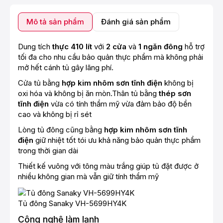
Mô tả sản phẩm
Đánh giá sản phẩm
Dung tích
thực 410 lít
với
2 cửa
và
1 ngăn đông
hỗ trợ
tối đa cho nhu cầu bảo quản thực phẩm mà không phải
mở hết cánh tủ gây lãng phí.
Cửa tủ bằng
hợp kim nhôm sơn tĩnh điện
không bị
oxi hóa và không bị ăn mòn.Thân tủ bằng
thép sơn
tĩnh điện
vừa có tính thẩm mỹ vừa đảm bảo độ bền
cao và không bị rỉ sét
Lòng
tủ đông
cũng bằng
hợp kim nhôm sơn tĩnh
điện
giữ nhiệt tốt tói ưu khả năng bảo quản thực phẩm
trong thời gian dài
Thiết kế vuông với tông màu trắng giúp tủ đặt được ở
nhiều không gian mà vẫn giữ tính thẩm mỹ
Tủ đông Sanaky VH-5699HY4K
Công nghệ làm lạnh