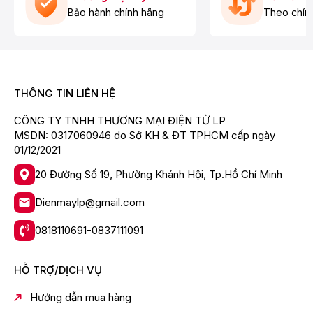
Bảo hành chính hãng
Theo chín
THÔNG TIN LIÊN HỆ
CÔNG TY TNHH THƯƠNG MẠI ĐIỆN TỬ LP
MSDN: 0317060946 do Sở KH & ĐT TPHCM cấp ngày
01/12/2021
20 Đường Số 19, Phường Khánh Hội, Tp.Hồ Chí Minh
Dienmaylp@gmail.com
0818110691-0837111091
HỖ TRỢ/DỊCH VỤ
Hướng dẫn mua hàng