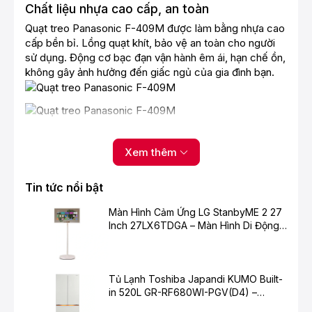
Chất liệu nhựa cao cấp, an toàn
Quạt
tr
eo Panasonic F-409M được làm bằng nhựa cao
cấp bền bỉ. Lồng quạt khít, bảo vệ an toàn cho người
sử dụng. Động cơ bạc đạn vận hành êm ái, hạn chế ồn,
không gây ảnh hưởng đến giấc ngủ của gia đình bạn.
Quạt Panasonic có 3 tốc độ gió mạnh mẽ có
3 tốc độ từ cao xuống thấp, sải cánh 40 cm
Xem thêm
cùng với 3 cánh quạt kích thước to, tạo
luồng gió tươi mát.
Tin tức nổi bật
Hẹn giờ linh hoạt
Màn Hình Cảm Ứng LG StanbyME 2 27
Quạt
có tính năng hẹn giờ rất linh hoạt và tiện dụng,
Inch 27LX6TDGA – Màn Hình Di Động
khung hẹn giờ từ 1, 3 đến 6h cho người dùng tùy ý chọn
Thông Minh Cho Cuộc Sống Hiện Đại
lựa.
Tủ Lạnh Toshiba Japandi KUMO Built-
in 520L GR-RF680WI-PGV(D4) –
Chuẩn Mực Mới Cho Không Gian Bếp
Remote điều khiển từ xa