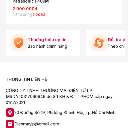
Panasonic F409M
2.000.000₫
(-20%)
2.500.000₫
Thương hiệu uy tín
Đổi trả d
Bảo hành chính hãng
Theo chín
THÔNG TIN LIÊN HỆ
CÔNG TY TNHH THƯƠNG MẠI ĐIỆN TỬ LP
MSDN: 0317060946 do Sở KH & ĐT TPHCM cấp ngày
01/12/2021
20 Đường Số 19, Phường Khánh Hội, Tp.Hồ Chí Minh
Dienmaylp@gmail.com