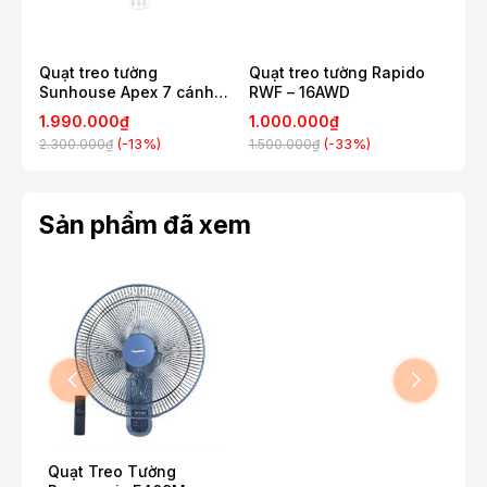
Quạt treo tường
Quạt treo tường Rapido
Quạ
Sunhouse Apex 7 cánh
RWF – 16AWD
WS
APF7336W 57W
1.990.000₫
1.000.000₫
1.1
(-13%)
(-33%)
2.300.000₫
1.500.000₫
1.4
Sản phẩm đã xem
Quạt Treo Tường