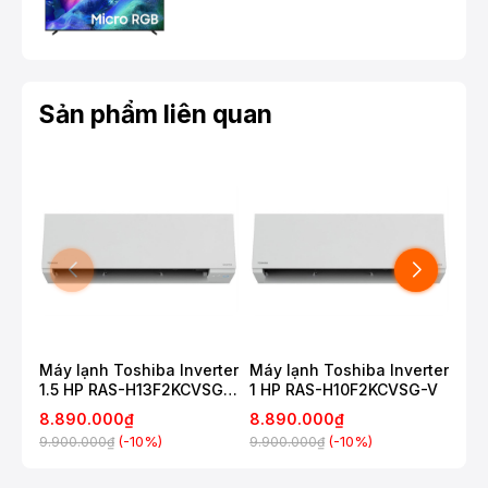
Sản phẩm liên quan
Thao tác sử dụng dễ dàng với bảng điều
khiển nút bấm có 3 tốc độ gió tùy chỉnh
Máy lạnh Toshiba Inverter
Máy lạnh Toshiba Inverter
Máy
1.5 HP RAS-H13F2KCVSG-
1 HP RAS-H10F2KCVSG-V
2HP
V
8.890.000₫
8.890.000₫
8.
(-10%)
(-10%)
9.900.000₫
9.900.000₫
10.
Sản phẩm còn đi kèm điều khiển từ xa hiện
đại, không cần phải đến gần quạt để điều