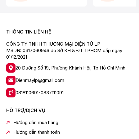
THÔNG TIN LIÊN HỆ
CÔNG TY TNHH THƯƠNG MẠI ĐIỆN TỬ LP
MSDN: 0317060946 do Sở KH & ĐT TPHCM cấp ngày
01/12/2021
20 Đường Số 19, Phường Khánh Hội, Tp.Hồ Chí Minh
Dienmaylp@gmail.com
Quạt cây
KDK M40K GY có chức năng hẹn
giờ thông minh giúp bạn chủ động được thời
0818110691-0837111091
gian sử dụng quạt
HỖ TRỢ/DỊCH VỤ
Hướng dẫn mua hàng
Hướng dẫn thanh toán