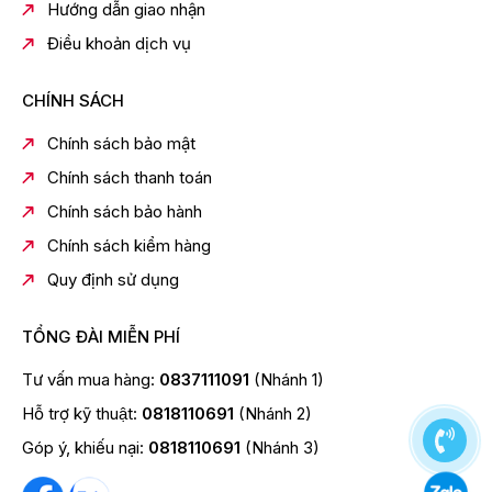
Hướng dẫn giao nhận
Điều khoản dịch vụ
CHÍNH SÁCH
Chính sách bảo mật
Lồng
quạt KDK
đan khít đảm bảo an toàn
Chính sách thanh toán
cho người sử dụng khi tiếp xúc với quạt ở
Chính sách bảo hành
khoảng cách gần
Chính sách kiểm hàng
Quy định sử dụng
TỔNG ĐÀI MIỄN PHÍ
Tư vấn mua hàng:
0837111091
(Nhánh 1)
Hỗ trợ kỹ thuật:
0818110691
(Nhánh 2)
Góp ý, khiếu nại:
0818110691
(Nhánh 3)