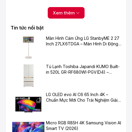
Xem thêm
Tin tức nổi bật
Màn Hình Cảm Ứng LG StanbyME 2 27
Inch 27LX6TDGA – Màn Hình Di Động
Thông Minh Cho Cuộc Sống Hiện Đại
Tủ Lạnh Toshiba Japandi KUMO Built-
Động cơ bạc đạn hoạt động bền bỉ, không
in 520L GR-RF680WI-PGV(D4) –
gây ồn, tạo gió mạnh với công suất cao 50W
Chuẩn Mực Mới Cho Không Gian Bếp
Hiện Đại
Lưu ý: Tùy theo lô hàng quạt sẽ có tem năng lượng có
công suất 50W hoặc 51W,
LG OLED evo AI C6 65 Inch 4K –
Xem thêm:
Các tiện ích của quạt điện
Chuẩn Mực Mới Cho Trải Nghiệm Giải
Trí Cao Cấp
Micro RGB R85H 4K Samsung Vision AI
Smart TV (2026)