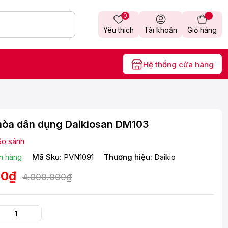
0
Yêu thích
Tài khoản
Giỏ hàng
Hệ thống cửa hàng
hòa dân dụng Daikiosan DM103
So sánh
n hàng
Mã Sku:
PVN1091
Thương hiệu:
Daikio
00₫
4.000.000₫