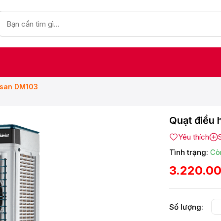
osan DM103
Quạt điều 
Yêu thích
Tình trạng:
Cò
3.220.0
Số lượng: