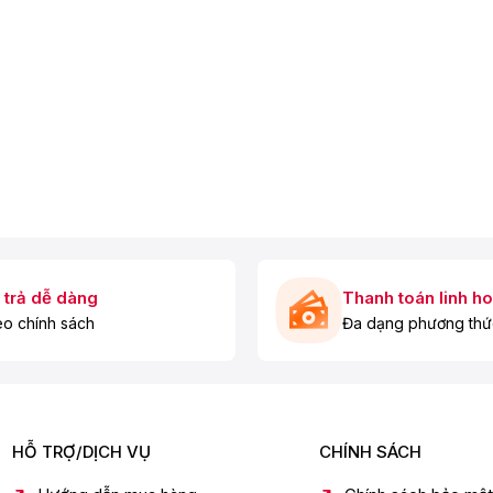
u diệt đồng thời nhiều loại vi sinh vật và vi khuẩn gây bệnh độc
thùng chứa.
hông đủ để bảo vệ tuổi thọ máy bơm và máy.
 trả dễ dàng
Thanh toán linh ho
o chính sách
Đa dạng phương thứ
HỖ TRỢ/DỊCH VỤ
CHÍNH SÁCH