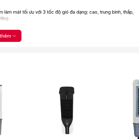
àm mát tối ưu với 3 tốc độ gió đa dạng: cao, trung bình, thấp,
ường.
thêm
n tích rộng hơn, gió được phân tán đồng đều cho không gian làm
kiosan DM103 sở hữu thùng chứa nước có dung tích lên đến
 công việc nạp nước liên tục. Máy còn có cảm biến mực nước
óng và hiệu quả hơn, đồng thời tạo ra không khí mát mẻ ngay
đưa ra sử dụng là được.
í sạch lành