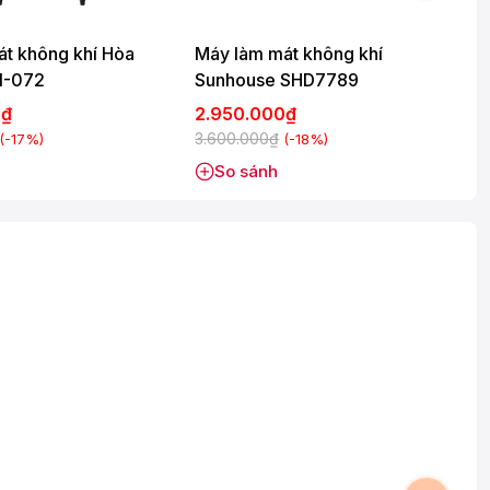
t không khí Hòa
Máy làm mát không khí
1-072
Sunhouse SHD7789
0₫
2.950.000₫
3.600.000₫
3
(-17%)
(-18%)
So sánh