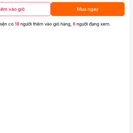
êm vào giỏ
Mua ngay
hiện có
18
người thêm vào giỏ hàng,
6
người đang xem.