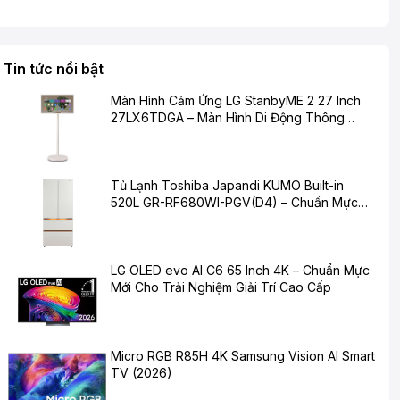
Tin tức nổi bật
Màn Hình Cảm Ứng LG StanbyME 2 27 Inch
27LX6TDGA – Màn Hình Di Động Thông
Minh Cho Cuộc Sống Hiện Đại
Tủ Lạnh Toshiba Japandi KUMO Built-in
520L GR-RF680WI-PGV(D4) – Chuẩn Mực
Mới Cho Không Gian Bếp Hiện Đại
LG OLED evo AI C6 65 Inch 4K – Chuẩn Mực
Mới Cho Trải Nghiệm Giải Trí Cao Cấp
Micro RGB R85H 4K Samsung Vision AI Smart
TV (2026)