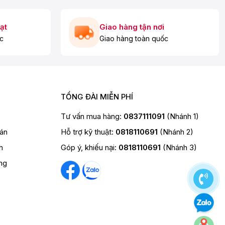
ạt
Giao hàng tận nơi
c
Giao hàng toàn quốc
TỔNG ĐÀI MIỄN PHÍ
Tư vấn mua hàng:
0837111091
(Nhánh 1)
oán
Hỗ trợ kỹ thuật:
0818110691
(Nhánh 2)
h
Góp ý, khiếu nại:
0818110691
(Nhánh 3)
ng