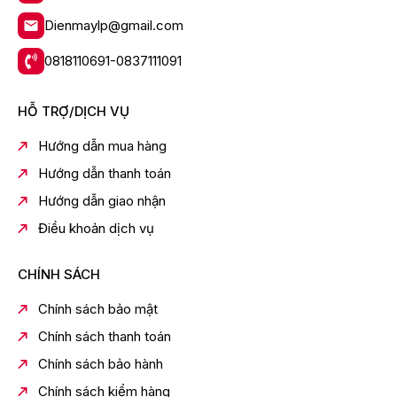
Model:
KS-5400V-ST
Màu sắc:
Thân: Bạc, nắp: Đen + Bạc
Dienmaylp@gmail.com
Nhà sản
Sharp
0818110691-0837111091
xuất:
Xuất xứ:
Trung Quốc
Năm ra mắt
HỖ TRỢ/DỊCH VỤ
2023
:
Thời gian
Hướng dẫn mua hàng
12 Tháng
bảo hành:
Hướng dẫn thanh toán
Loại nồi:
Nồi cơm điện tử công nghiệp
Hướng dẫn giao nhận
Dung tích:
5.4 lít
Công suất:
1900W
Điều khoản dịch vụ
Chất liệu
Lớp phủ Teflon và Okitsumo
lòng nồi:
CHÍNH SÁCH
Cơm thường, Cháo, Gạo tấm, Soup, Giữ
Chế độ nấu:
ấm, Hẹn giờ
Chính sách bảo mật
Màn hình
Có
Chính sách thanh toán
hiển thị:
Chiều dài
Chính sách bảo hành
0.9 mét
dây điện:
Chính sách kiểm hàng