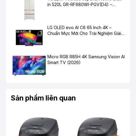
in 520L GR-RF680WI-PGV(D4) –
Chuẩn Mực Mới Cho Không Gian Bếp
Hiện Đại
LG OLED evo AI C6 65 Inch 4K –
Lòng nồi phủ chống dính cao cấp
Chuẩn Mực Mới Cho Trải Nghiệm Giải
Lòng nồi dày 2.5mm phủ chống dính Teflon bền bỉ, tiện
Trí Cao Cấp
lợi sử dụng và dễ dàng vệ sinh.
Micro RGB R85H 4K Samsung Vision AI
Smart TV (2026)
Sản phẩm liên quan
Công nghệ nhiệt 3D
Khi mâm nhiệt nóng lên, lượng nhiệt tỏa đều từ mọi phía