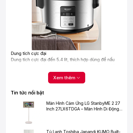
Dung tích cực đại
Dung tích cực đại đến 5.4 lít, thích hợp dùng để nấu
cơm cho lượng lớn người dùng (khoảng 10-15 người)
như khu công nghiệp, trường học, tiệc liên hoan, kinh
Xem thêm
doanh nhà hàng, quán ăn,...
Tin tức nổi bật
Màn Hình Cảm Ứng LG StanbyME 2 27
Inch 27LX6TDGA – Màn Hình Di Động
Thông Minh Cho Cuộc Sống Hiện Đại
Tủ Lạnh Toshiba Japandi KUMO Built-