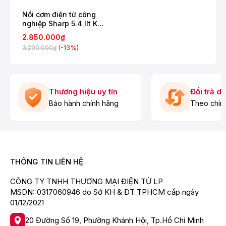
Nồi cơm điện này có 5 chức năng nấu được cài
sẵn (thời gian, nhiệt độ) giúp người dùng dễ dàng lựa
Nồi cơm điện tử công
chọn công thức phù hợp: Nấu cơm thường, nấu cơm
nghiệp Sharp 5.4 lít KS-
gạo tấm, nấu cháo, nấu soup và chức năng giữ ấm đến
5400V-ST
2.850.000₫
12 tiếng.
(-13%)
3.290.000₫
Lựa chọn các chức năng nấu đơn giản với các phím
bấm điện tử (bằng tiếng Việt), có màn hình LED theo
dõi thời gian nấu.
Thương hiệu uy tín
Đổi trả d
Bảo hành chính hãng
Theo chín
THÔNG TIN LIÊN HỆ
CÔNG TY TNHH THƯƠNG MẠI ĐIỆN TỬ LP
MSDN: 0317060946 do Sở KH & ĐT TPHCM cấp ngày
01/12/2021
20 Đường Số 19, Phường Khánh Hội, Tp.Hồ Chí Minh