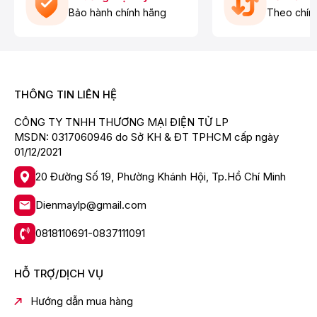
Bảo hành chính hãng
Theo chín
THÔNG TIN LIÊN HỆ
CÔNG TY TNHH THƯƠNG MẠI ĐIỆN TỬ LP
MSDN: 0317060946 do Sở KH & ĐT TPHCM cấp ngày
01/12/2021
20 Đường Số 19, Phường Khánh Hội, Tp.Hồ Chí Minh
Dienmaylp@gmail.com
0818110691-0837111091
HỖ TRỢ/DỊCH VỤ
Hướng dẫn mua hàng