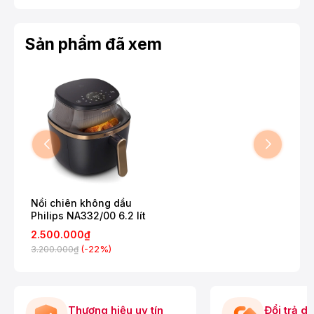
Sản phẩm đã xem
Nồi chiên không dầu
Philips NA332/00 6.2 lít
2.500.000₫
(-22%)
3.200.000₫
Thương hiệu uy tín
Đổi trả d