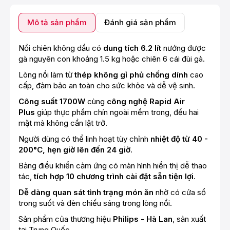
Mô tả sản phẩm
Đánh giá sản phẩm
Nồi chiên không dầu có
dung tích 6.2 lít
nướng được
gà nguyên con khoảng 1.5 kg hoặc chiên 6 cái đùi gà.
Lòng nồi làm từ
thép không gỉ phủ chống dính
cao
cấp, đảm bảo
an toàn cho sức khỏe và dễ vệ sinh.
Công suất 1700W
cùng
công nghệ Rapid Air
Plus
giúp thực phẩm chín ngoài mềm trong, đều hai
mặt mà không cần lật trở.
Người dùng có thể linh hoạt tùy chỉnh
nhiệt độ từ 40 -
200°C, hẹn giờ lên đến 24 giờ
.
Bảng điều khiển cảm ứng có màn hình hiển thị dễ thao
tác,
tích hợp 10 chương trình cài đặt sẵn tiện lợi
.
Dễ dàng quan sát tình trạng món ăn
nhờ có cửa sổ
trong suốt và đèn chiếu sáng trong lòng nồi.
Sản phẩm của thương hiệu
Philips - Hà Lan
, sản xuất
tại Trung Quốc.