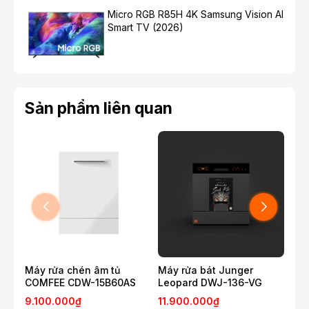
Micro RGB R85H 4K Samsung Vision AI
Smart TV (2026)
Sản phẩm liên quan
10 chương trình rửa - phù hợp mọi nhu cầu
Máy rửa chén Comfee trang bị 10 chương trình rửa
Máy rửa chén âm tủ
Máy rửa bát Junger
Máy
phục vụ theo nhu cầu của người dùng:
COMFEE CDW-15B60AS
Leopard DWJ-136-VG
Leo
9.100.000₫
11.900.000₫
11.