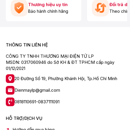
Thương hiệu uy tín
Đổi trả d
Bảo hành chính hãng
Theo chín
THÔNG TIN LIÊN HỆ
CÔNG TY TNHH THƯƠNG MẠI ĐIỆN TỬ LP
Sức chứa lớn
MSDN: 0317060946 do Sở KH & ĐT TPHCM cấp ngày
01/12/2021
Thiết kế giàn rửa kiểu châu Á với khay gập linh hoạt,
nâng hạ tùy theo nhu cầu sử dụng. Việc linh hoạt điều
20 Đường Số 19, Phường Khánh Hội, Tp.Hồ Chí Minh
chỉnh khay có thể giúp bạn dễ dàng rửa các loại
nồi/chảo tô lớn mà không quá khó để sắp xếp​.
Dienmaylp@gmail.com
0818110691-0837111091
Bên trong máy rửa chén Comfee có trang bị 2 giàn rửa
chính cùng 1 giàn phụ nhỏ để được muỗng đũa. Rửa
mọi ngóc ngách với 3 tay phun quay 360 độ.
HỖ TRỢ/DỊCH VỤ
Hướng dẫn mua hàng