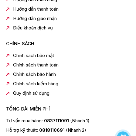
Hướng dẫn thanh toán
Hướng dẫn giao nhận
Điều khoản dịch vụ
CHÍNH SÁCH
Chính sách bảo mật
Chính sách thanh toán
Chính sách bảo hành
Chính sách kiểm hàng
Quy định sử dụng
TỔNG ĐÀI MIỄN PHÍ
Sạch khô kin kít
Trang bị công nghệ sấy khí nóng AI Heat Dry với điện
Tư vấn mua hàng:
0837111091
(Nhánh 1)
trở nhiệt kết hợp cùng 2 quạt (1 thổi vào, 1 thổi ra). Máy
Hỗ trợ kỹ thuật:
0818110691
(Nhánh 2)
hút không khí tươi từ bên ngoài, đi qua công nghệ PTC