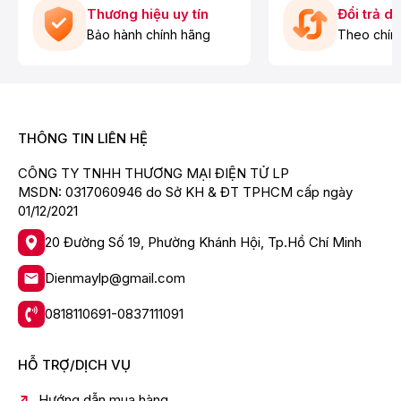
Thương hiệu uy tín
Đổi trả d
ngưng đọng nước và tích tụ vi khuẩn. Tính năng Cửa
mở tự động cũng giúp không khí bên trong khoang rửa
Bảo hành chính hãng
Theo chín
được cân bằng, giảm thiểu tình trạng ám mùi trong
máy.
THÔNG TIN LIÊN HỆ
CÔNG TY TNHH THƯƠNG MẠI ĐIỆN TỬ LP
MSDN: 0317060946 do Sở KH & ĐT TPHCM cấp ngày
01/12/2021
20 Đường Số 19, Phường Khánh Hội, Tp.Hồ Chí Minh
Dienmaylp@gmail.com
0818110691-0837111091
HỖ TRỢ/DỊCH VỤ
Hướng dẫn mua hàng