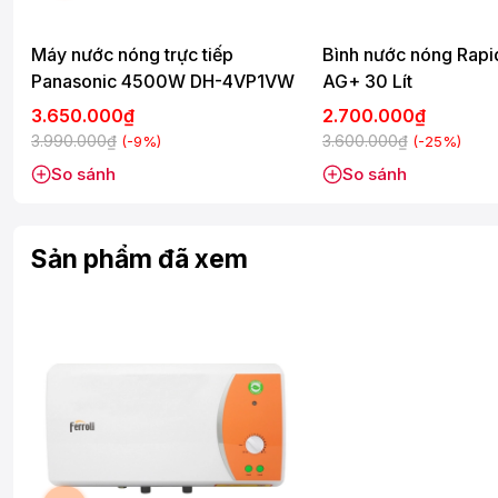
Nhiệt độ tối đa:
~75 độ C
15L: 11kg
Máy nước nóng trực tiếp
Bình nước nóng Rapid
20L: 11.8kg
Trọng lượng tịnh:
Panasonic 4500W DH-4VP1VW
AG+ 30 Lít
30L: 13.5kg
3.650.000₫
2.700.000₫
3.990.000₫
3.600.000₫
(-9%)
(-25%)
So sánh
So sánh
Sản phẩm đã xem