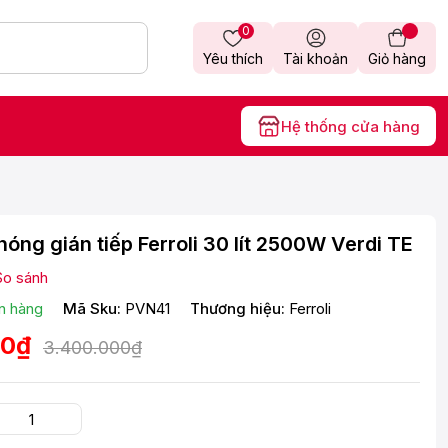
0
Yêu thích
Tài khoản
Giỏ hàng
Hệ thống cửa hàng
óng gián tiếp Ferroli 30 lít 2500W Verdi TE
So sánh
n hàng
Mã Sku:
PVN41
Thương hiệu:
Ferroli
00₫
3.400.000₫