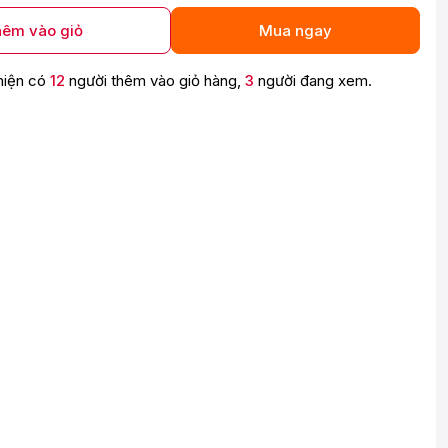
êm vào giỏ
Mua ngay
hiện có
12
người thêm vào giỏ hàng,
3
người đang xem.