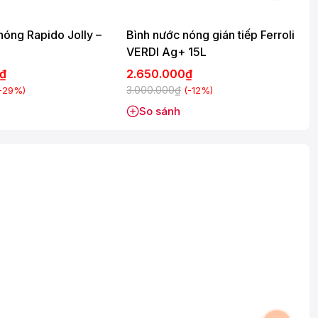
nóng Rapido Jolly –
Bình nước nóng gián tiếp Ferroli
B
VERDI Ag+ 15L
0₫
2.650.000₫
3.000.000₫
3
-29%)
(-12%)
So sánh