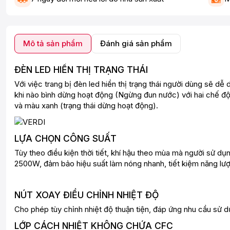
Mô tả sản phẩm
Đánh giá sản phẩm
ĐÈN LED HIỂN THỊ TRẠNG THÁI
Với việc trang bị đèn led hiển thị trạng thái người dùng sẽ dễ
khi nào bình dừng hoạt động (Ngừng đun nước) với hai chế độ h
và màu xanh (trạng thái dừng hoạt động).
LỰA CHỌN CÔNG SUẤT
Tùy theo điều kiện thời tiết, khí hậu theo mùa mà người sử
2500W, đảm bảo hiệu suất làm nóng nhanh, tiết kiệm năng lư
NÚT XOAY ĐIỀU CHỈNH NHIỆT ĐỘ
Cho phép tùy chỉnh nhiệt độ thuận tiện, đáp ứng nhu cầu sử d
LỚP CÁCH NHIỆT KHÔNG CHỨA CFC