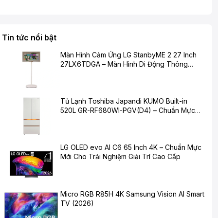
Tin tức nổi bật
Màn Hình Cảm Ứng LG StanbyME 2 27 Inch
27LX6TDGA – Màn Hình Di Động Thông
Minh Cho Cuộc Sống Hiện Đại
Tủ Lạnh Toshiba Japandi KUMO Built-in
520L GR-RF680WI-PGV(D4) – Chuẩn Mực
Mới Cho Không Gian Bếp Hiện Đại
LG OLED evo AI C6 65 Inch 4K – Chuẩn Mực
Mới Cho Trải Nghiệm Giải Trí Cao Cấp
Micro RGB R85H 4K Samsung Vision AI Smart
TV (2026)