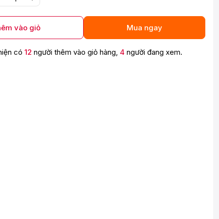
êm vào giỏ
Mua ngay
hiện có
12
người thêm vào giỏ hàng,
4
người đang xem.