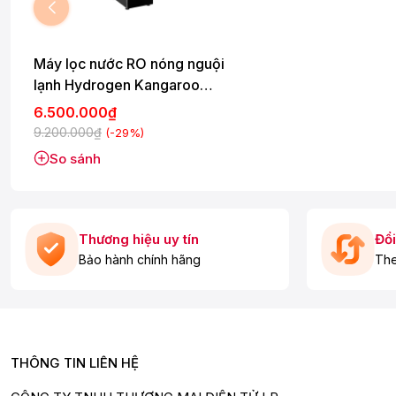
Máy lọc nước RO nóng nguội
lạnh Hydrogen Kangaroo
KG12A6 12 lõi
6.500.000₫
9.200.000₫
(-29%)
So sánh
Thương hiệu uy tín
Đổi
Bảo hành chính hãng
The
THÔNG TIN LIÊN HỆ