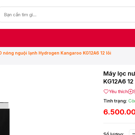
O nóng nguội lạnh Hydrogen Kangaroo KG12A6 12 lõi
Máy lọc n
KG12A6 12 
Yêu thích
Tình trạng:
Cò
6.500.0
Số lượng: