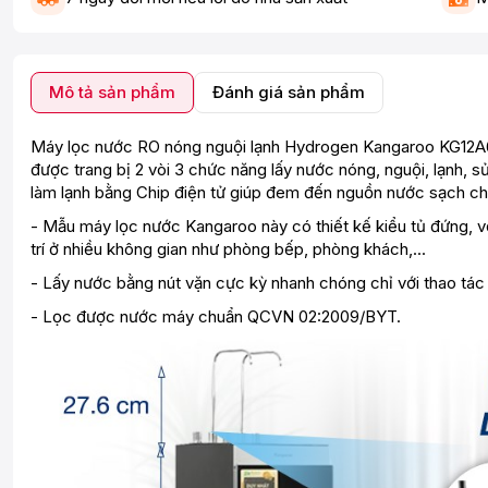
Mô tả sản phẩm
Đánh giá sản phẩm
Máy lọc nước RO nóng nguội lạnh Hydrogen Kangaroo KG12A6 12
được trang bị 2 vòi 3 chức năng lấy nước nóng, nguội, lạnh, 
làm lạnh bằng Chip điện tử giúp đem đến nguồn nước sạch ch
- Mẫu máy lọc nước Kangaroo này có thiết kế kiểu tủ đứng, v
trí ở nhiều không gian như phòng bếp, phòng khách,...
- Lấy nước bằng nút vặn cực kỳ nhanh chóng chỉ với thao tác
- Lọc được nước máy chuẩn QCVN 02:2009/BYT.