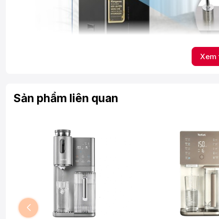
Xem 
Sản phẩm liên quan
Bổ sung nguồn nước Hydrogen tốt cho sức khỏe 
Máy lọc nước Kangaroo KG12A6 được trang bị công nghệ tạ
giàu vi khoáng tự nhiên và chất điện giải có lợi cho sức khỏ
- Loại bỏ các chất oxy hóa, làm chậm quá trình lão hóa.