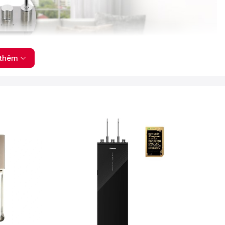
thêm
với công nghệ tạo nước Hydrogen độc quyền
o nước Hydrogen độc quyền, mang đến nguồn nước Hydrogen
e gia đình. Một số công dụng nổi bật của nước Hydrogen: