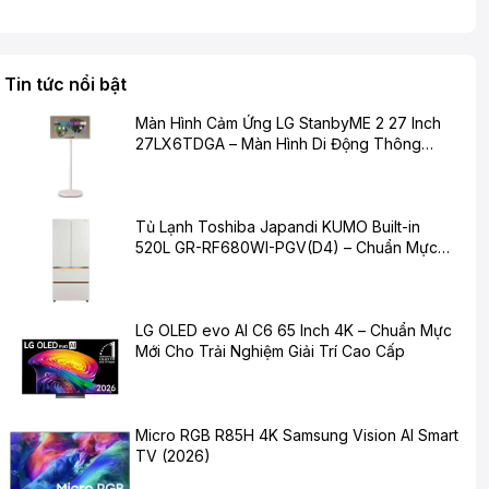
Tin tức nổi bật
Màn Hình Cảm Ứng LG StanbyME 2 27 Inch
27LX6TDGA – Màn Hình Di Động Thông
Minh Cho Cuộc Sống Hiện Đại
Tủ Lạnh Toshiba Japandi KUMO Built-in
520L GR-RF680WI-PGV(D4) – Chuẩn Mực
Mới Cho Không Gian Bếp Hiện Đại
LG OLED evo AI C6 65 Inch 4K – Chuẩn Mực
Mới Cho Trải Nghiệm Giải Trí Cao Cấp
Micro RGB R85H 4K Samsung Vision AI Smart
TV (2026)