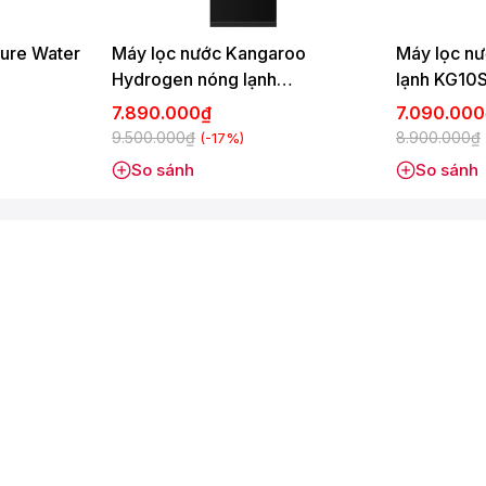
Pure Water
Máy lọc nước Kangaroo
Máy lọc n
Hydrogen nóng lạnh
lạnh KG10
ion cần thiết cho cơ thể như K+, Mg2+, Ca2+, Na+,…
KG10S18H3
7.890.000₫
7.090.00
 nước cho cơ thể nhanh hơn và đào thải độc tố tốt hơn.
9.500.000₫
8.900.000₫
(-17%)
y trì vóc dáng, cải thiện sức khỏe.
So sánh
So sánh