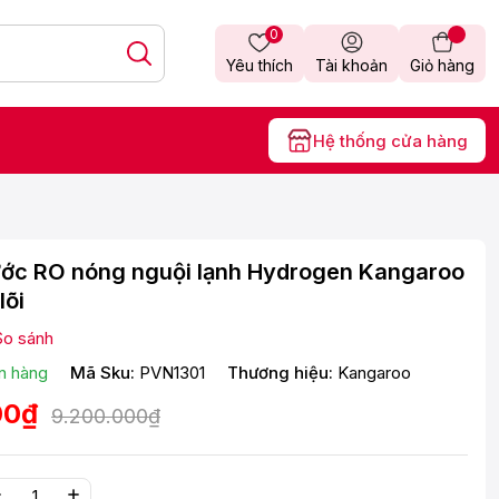
0
Yêu thích
Tài khoản
Giỏ hàng
Hệ thống cửa hàng
ước RO nóng nguội lạnh Hydrogen Kangaroo
lõi
So sánh
n hàng
Mã Sku:
PVN1301
Thương hiệu:
Kangaroo
00₫
9.200.000₫