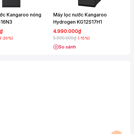
ước Kangaroo nóng
Máy lọc nước Kangaroo
S16N3
Hydrogen KG12S17H1
0₫
4.990.000₫
5.900.000₫
5
(-20%)
(-15%)
So sánh