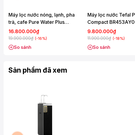
- Loại bỏ các gốc tự do có hại cho sức khỏe.
Máy lọc nước nóng, lạnh, pha
Máy lọc nước Tefal 
- Trung hòa lượng axit dư thừa trong cơ thể.
trà, cafe Pure Water Plus
Compact BR453AY0
- Chứa các khoáng chất tự nhiên và các chất điện giải dạng 
BR653BY0
16.800.000₫
9.800.000₫
- Phân tử nước Hydrogen siêu nhỏ giúp thẩm thấu, hấp thụ, bù
19.900.000₫
11.900.000₫
(-16%)
(-18%)
- Thúc đẩy quá trình tiêu hoá tốt hơn, từ đó hỗ trợ cho việc du
So sánh
So sánh
Sản phẩm đã xem