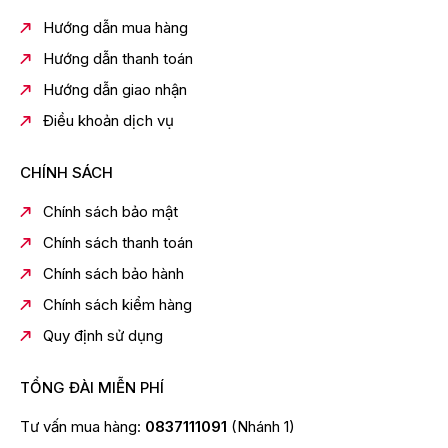
cà phê, nấu mì ăn liền,…
Hướng dẫn mua hàng
+ Nhiệt độ nước lạnh 10°C giúp cả nhà giải khát tức thì
trong những ngày nắng nóng.
Hướng dẫn thanh toán
*Nhiệt độ nước thực tế sẽ phụ thuộc vào nhiệt độ môi
Hướng dẫn giao nhận
trường và thể tích nước lấy ra.
Điều khoản dịch vụ
CHÍNH SÁCH
Chính sách bảo mật
Chính sách thanh toán
Chính sách bảo hành
Chính sách kiểm hàng
Quy định sử dụng
Tỷ lệ thu hồi nước sạch
- Mẫu máy lọc nước RO này có tỷ lệ lọc - thải là
TỔNG ĐÀI MIỄN PHÍ
4.8/5.2. Đồng nghĩa nếu có 10 lít nước đưa vào máy sẽ
Tư vấn mua hàng:
0837111091
(Nhánh 1)
lọc được 4.8 lít nước tinh khiết để uống và 5.2 lít được