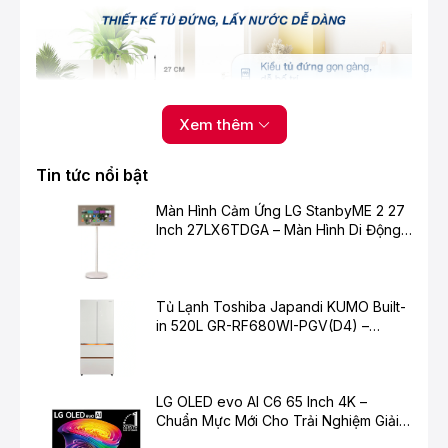
Xem thêm
Tin tức nổi bật
Màn Hình Cảm Ứng LG StanbyME 2 27
Inch 27LX6TDGA – Màn Hình Di Động
Công nghệ tạo nước Hydrogen độc quyền -
Thông Minh Cho Cuộc Sống Hiện Đại
Tạo nguồn nước giàu Hydrogen tốt cho sức
khỏe
Tủ Lạnh Toshiba Japandi KUMO Built-
Với bằng sáng chế độc quyền thiết bị lọc nước
in 520L GR-RF680WI-PGV(D4) –
Hydrogen, Kangaroo hứa hẹn sẽ mang đến nguồn
Chuẩn Mực Mới Cho Không Gian Bếp
nước Hydrogen giàu khoáng chất cho cả gia đình bạn
Hiện Đại
an tâm tận hưởng. Một số công dụng nổi bật của nước
Hydrogen:
LG OLED evo AI C6 65 Inch 4K –
Chuẩn Mực Mới Cho Trải Nghiệm Giải
- Loại bỏ các chất oxy hóa, làm chậm quá trình lão
Trí Cao Cấp