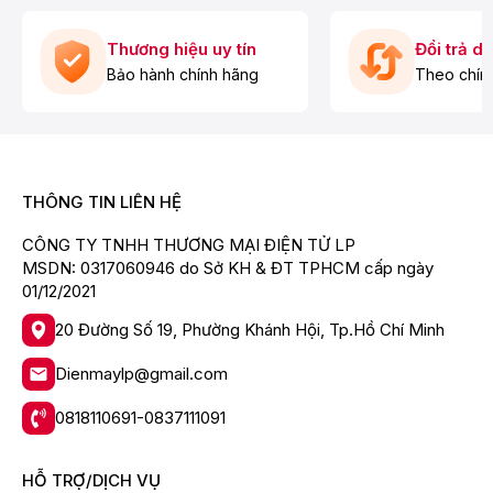
Thương hiệu uy tín
Đổi trả d
Bảo hành chính hãng
Theo chín
THÔNG TIN LIÊN HỆ
CÔNG TY TNHH THƯƠNG MẠI ĐIỆN TỬ LP
Công suất - Dung tích bình chứa - Chế độ
MSDN: 0317060946 do Sở KH & ĐT TPHCM cấp ngày
01/12/2021
nước
- Máy lọc nước này có công suất lọc 18 lít/giờ.
20 Đường Số 19, Phường Khánh Hội, Tp.Hồ Chí Minh
- Tổng dung tích 8 lít (nước nóng 0.8 lít, nước lạnh 1.2
Dienmaylp@gmail.com
lít, nước thường 6 lít).
- Có 2 vòi riêng biệt, 3 chế độ nước nóng - nguội - lạnh
0818110691-0837111091
thuận tiện:
+ Nhiệt độ nước nóng từ 80 - 90°C có thể pha trà, sữa,
HỖ TRỢ/DỊCH VỤ