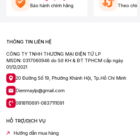
1,1,1-Trichloroethane /
Bảo hành chính hãng
Theo chín
12.000 lít (*4)
CAT (Hóa chất nông nghiệp)
12.000 lít (*4)
Độ đục
THÔNG TIN LIÊN HỆ
12.000 lít (*5)
CÔNG TY TNHH THƯƠNG MẠI ĐIỆN TỬ LP
Các chất được loại bỏ theo quy định của
MSDN: 0317060946 do Sở KH & ĐT TPHCM cấp ngày
JWPA
01/12/2021
Sắt (Hạt mịn)
20 Đường Số 19, Phường Khánh Hội, Tp.Hồ Chí Minh
Có
Dienmaylp@gmail.com
Nhôm (trung tính)
Có
0818110691-0837111091
Geosmin (Mùi mốc)
12.000 lít (*6)
HỖ TRỢ/DỊCH VỤ
Phenol
Hướng dẫn mua hàng
12.000 lít (*6)