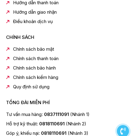
Hướng dẫn thanh toán
Giới hạn sử dụng bộ lọc (Hướng dẫn thay
Hướng dẫn giao nhận
thế)
Điều khoản dịch vụ
Xấp xỉ 1 năm (*7)
Vật liệu lọc
CHÍNH SÁCH
Vải không dệt, than hoạt tính dạng hạt,
gốm, than hoạt tính dạng bột,
Chính sách bảo mật
màng sợi rỗng (MF)
Chính sách thanh toán
Chất không loại bỏ được
Chính sách bảo hành
Sắt hòa tan trong nước, kim loại nặng (bạc, đồng v.v...),
muối (nước biển)
Chính sách kiểm hàng
Quy định sử dụng
GHI CHÚ
•Các giá trị thông số trên được đưa ra theo lõi lọc TK-
TỔNG ĐÀI MIỄN PHÍ
AS45C1. •Tất cả các số liệu đưa ra ở mức nhiệt độ
nước 20˚C. •Sản phẩm này không thể chuyển nước
Tư vấn mua hàng:
0837111091
(Nhánh 1)
cứng thành nước mềm.
*1 : Khoảng thời gian này có thể ngắn hơn tùy vào chất
Hỗ trợ kỹ thuật:
0818110691
(Nhánh 2)
lượng nước và môi trường sử dụng.
Góp ý, khiếu nại:
0818110691
(Nhánh 3)
*2 : Nước có thể được sử dụng là nước ion kiềm và