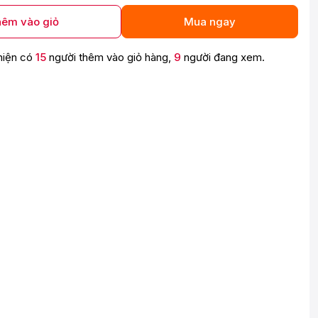
êm vào giỏ
Mua ngay
hiện có
15
người thêm vào giỏ hàng,
9
người đang xem.