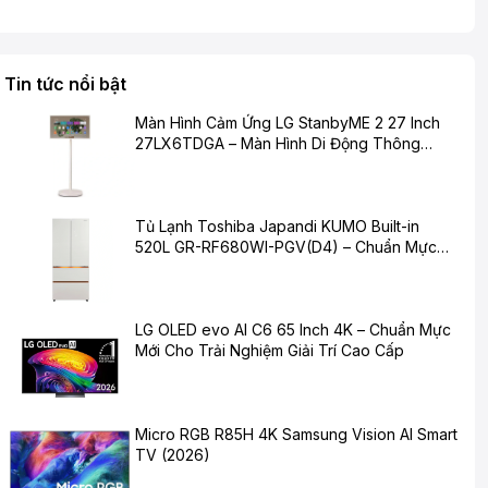
Tin tức nổi bật
Màn Hình Cảm Ứng LG StanbyME 2 27 Inch
27LX6TDGA – Màn Hình Di Động Thông
Minh Cho Cuộc Sống Hiện Đại
Tủ Lạnh Toshiba Japandi KUMO Built-in
520L GR-RF680WI-PGV(D4) – Chuẩn Mực
Mới Cho Không Gian Bếp Hiện Đại
LG OLED evo AI C6 65 Inch 4K – Chuẩn Mực
Mới Cho Trải Nghiệm Giải Trí Cao Cấp
Micro RGB R85H 4K Samsung Vision AI Smart
TV (2026)