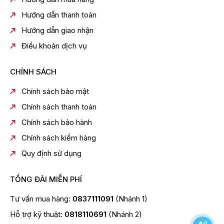
✔ Có WiFi điều khiển qua app
Hướng dẫn thanh toán
✔ Lọc bụi mịn PM1.0
✔ Làm lạnh nhanh Hi Power
Hướng dẫn giao nhận
✔ Tiết kiệm điện Hybrid Inverter
Điều khoản dịch vụ
12. Nhược điểm cần lưu ý
CHÍNH SÁCH
✖ Không có sưởi
✖ Đảo gió trái phải chỉnh tay
Chính sách bảo mật
✖ Giá cao hơn dòng cơ bản
Chính sách thanh toán
13. Có nên mua Toshiba RAS-
Chính sách bảo hành
H18P2KCVG-V?
Chính sách kiểm hàng
👉
NÊN MUA nếu bạn cần:
Quy định sử dụng
Máy lạnh cho phòng 20–30m²
Tiết kiệm điện
TỔNG ĐÀI MIỄN PHÍ
Có lọc bụi mịn
Tư vấn mua hàng:
0837111091
(Nhánh 1)
Điều khiển bằng điện thoại
Hỗ trợ kỹ thuật:
0818110691
(Nhánh 2)
👉
KHÔNG cần nếu: