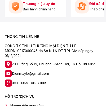
Dàn lạnh
Thương hiệu uy tín
Đổi trả d
Bảo hành chính hãng
Theo chín
79.8 x 29.3 x 23 cm
9 kg
Dàn nóng
78 x 55 x 29 cm
THÔNG TIN LIÊN HỆ
28 kg
CÔNG TY TNHH THƯƠNG MẠI ĐIỆN TỬ LP
Lắp đặt
MSDN: 0317060946 do Sở KH & ĐT TPHCM cấp ngày
Ống đồng:
3 – 20m
01/12/2021
Chênh lệch độ cao tối đa:
12m
20 Đường Số 19, Phường Khánh Hội, Tp.Hồ Chí Minh
Xuất xứ & bảo hành
Dienmaylp@gmail.com
Sản xuất tại:
Thái Lan
Bảo hành máy:
3 năm
0818110691-0837111091
Máy nén:
5 năm
HỖ TRỢ/DỊCH VỤ
11. Ưu điểm nổi bật
✔ Công suất mạnh cho phòng lớn
Hướng dẫn mua hàng