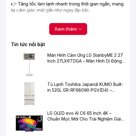
👉 Tăng tốc làm lạnh nhanh trong thời gian ngắn, mang
lại cảm giác mát gần như ngay lập tức.
6. Lọc không khí sạch hơn với PM1.0
Xem thêm
Máy được trang bị:
Bộ lọc bụi mịn
PM1.0
Tin tức nổi bật
Công nghệ
Ultra Fresh
Màn Hình Cảm Ứng LG StanbyME 2 27
Bộ lọc
Toshiba IAQ
Inch 27LX6TDGA – Màn Hình Di Động
Thông Minh Cho Cuộc Sống Hiện Đại
Công nghệ chống bám bẩn
Magic Coil
👉 Hỗ trợ:
✔ Lọc bụi mịn
Tủ Lạnh Toshiba Japandi KUMO Built-
✔ Khử mùi khó chịu
in 520L GR-RF680WI-PGV(D4) –
✔ Hạn chế vi khuẩn
Chuẩn Mực Mới Cho Không Gian Bếp
Hiện Đại
✔ Giữ dàn lạnh sạch lâu hơn
7. Điều khiển thông minh qua điện thoại
LG OLED evo AI C6 65 Inch 4K –
Chuẩn Mực Mới Cho Trải Nghiệm Giải
Kết nối ứng dụng
T-Smart
Trí Cao Cấp
👉 Dễ dàng: