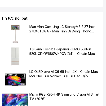
Tin tức nổi bật
Màn Hình Cảm Ứng LG StanbyME 2 27 Inch
27LX6TDGA – Màn Hình Di Động Thông
Minh Cho Cuộc Sống Hiện Đại
Tủ Lạnh Toshiba Japandi KUMO Built-in
520L GR-RF680WI-PGV(D4) – Chuẩn Mực
Mới Cho Không Gian Bếp Hiện Đại
LG OLED evo AI C6 65 Inch 4K – Chuẩn Mực
Mới Cho Trải Nghiệm Giải Trí Cao Cấp
Micro RGB R85H 4K Samsung Vision AI Smart
TV (2026)