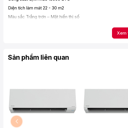
Diện tích làm mát 22 - 30 m2
Màu sắc Trắng trơn – Mặt hiển thị số
Thời gian bảo hành 24 tháng
https://baohanhdientu.
Xem 
sunhouse.com.vn/
Home/PolicyWarrantyNew
Công suất tiêu thụ định mức (làm lạnh) 1748 W
Sản phẩm liên quan
Dòng điện định mức (làm lạnh) 7.6 A
Nguồn điện 220V~/50Hz
Loại gas sử dụng R32
Tính năng nổi bật
- Màng lọc kép, khử sạch bụi mịn
- Công nghệ S-PRO bảo vệ 3 tác động, siêu bền bỉ
- Công nghệ Inverter tiết kiệm điện
Kích thước máy Dàn lạnh 957x213x302 mm
Kích thước bao bì Dàn lạnh 1035x295x380 mm