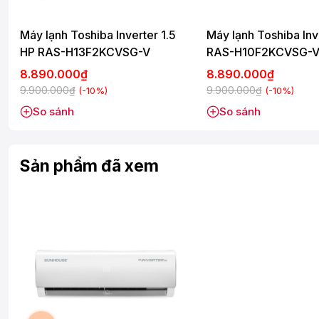
Khối lượng tịnh Dàn lạnh 10.85 kg
Máy lạnh Toshiba Inverter 1.5
Máy lạnh Toshiba Inv
Kích thước máy Dàn nóng 800x333x554 mm
HP RAS-H13F2KCVSG-V
RAS-H10F2KCVSG-
Kích thước bao bì Dàn nóng 920x390x615 mm
8.890.000₫
8.890.000₫
Khối lượng tịnh Dàn nóng 28.3 kg
9.900.000₫
9.900.000₫
(-10%)
(-10%)
Ống lỏng φ6 mm
So sánh
So sánh
Ống gas Φ12.7 mm
Xuất xứ Thái Lan
Sản phẩm đã xem