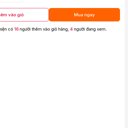
êm vào giỏ
Mua ngay
hiện có
16
người thêm vào giỏ hàng,
4
người đang xem.