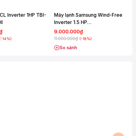
CL Inverter 1HP TBI-
Máy lạnh Samsung Wind-Free
I
Inverter 1.5 HP
I
AR70H13D1BWNSV
0₫
9.000.000₫
11.000.000₫
1
(-14%)
(-18%)
So sánh