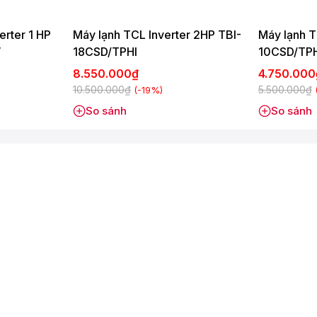
erter 1 HP
Máy lạnh TCL Inverter 2HP TBI-
Máy lạnh T
V
18CSD/TPHI
10CSD/TPH
8.550.000₫
4.750.00
10.500.000₫
5.500.000₫
(-19%)
So sánh
So sánh