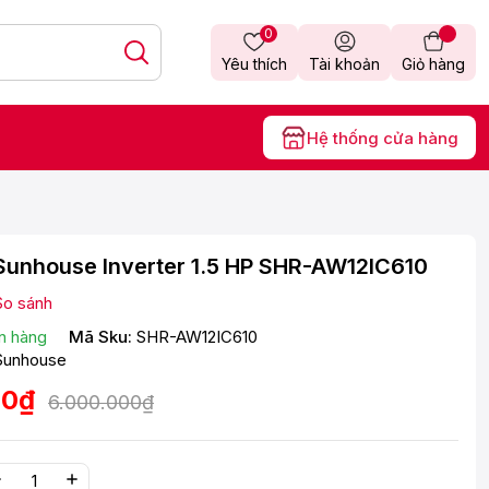
0
Yêu thích
Tài khoản
Giỏ hàng
Hệ thống cửa hàng
Sunhouse Inverter 1.5 HP SHR-AW12IC610
So sánh
n hàng
Mã Sku:
SHR-AW12IC610
Sunhouse
00₫
6.000.000₫