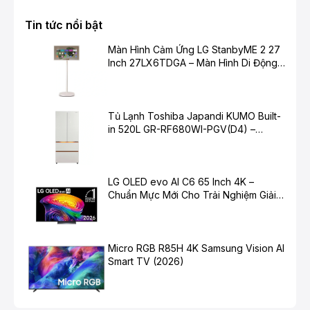
Tin tức nổi bật
Màn Hình Cảm Ứng LG StanbyME 2 27
Inch 27LX6TDGA – Màn Hình Di Động
Thông Minh Cho Cuộc Sống Hiện Đại
Tủ Lạnh Toshiba Japandi KUMO Built-
in 520L GR-RF680WI-PGV(D4) –
Chuẩn Mực Mới Cho Không Gian Bếp
Hiện Đại
LG OLED evo AI C6 65 Inch 4K –
Chuẩn Mực Mới Cho Trải Nghiệm Giải
Trí Cao Cấp
Micro RGB R85H 4K Samsung Vision AI
Smart TV (2026)