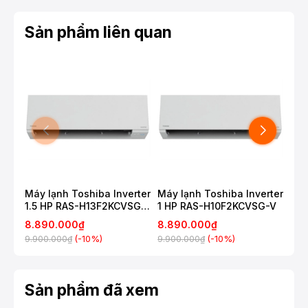
Sản phẩm liên quan
Máy lạnh Toshiba Inverter
Máy lạnh Toshiba Inverter
Máy
1.5 HP RAS-H13F2KCVSG-
1 HP RAS-H10F2KCVSG-V
2HP
V
8.890.000₫
8.890.000₫
8.
(-10%)
(-10%)
9.900.000₫
9.900.000₫
10.
Sản phẩm đã xem