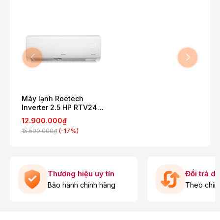
Máy lạnh Reetech
Inverter 2.5 HP RTV24-
TC-BI/ RCV24-TC-BI
12.900.000₫
(-17%)
15.500.000₫
Thương hiệu uy tín
Đổi trả d
Bảo hành chính hãng
Theo chín