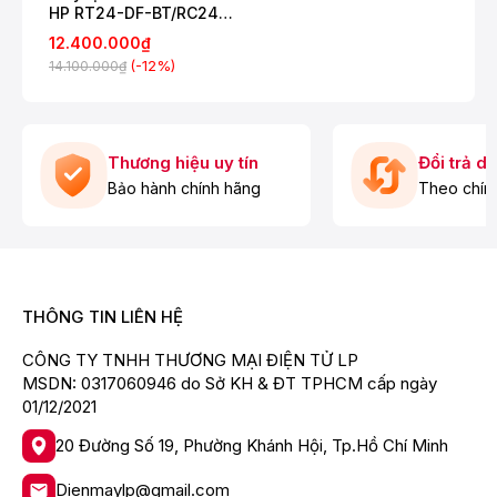
HP RT24-DF-BT/RC24-
DF-BT
12.400.000₫
(-12%)
14.100.000₫
Thương hiệu uy tín
Đổi trả d
Bảo hành chính hãng
Theo chín
THÔNG TIN LIÊN HỆ
CÔNG TY TNHH THƯƠNG MẠI ĐIỆN TỬ LP
MSDN: 0317060946 do Sở KH & ĐT TPHCM cấp ngày
01/12/2021
20 Đường Số 19, Phường Khánh Hội, Tp.Hồ Chí Minh
Dienmaylp@gmail.com