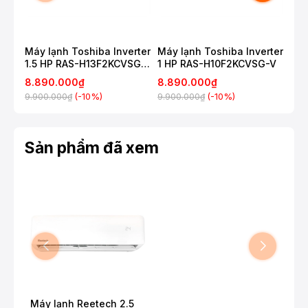
Máy lạnh Toshiba Inverter
Máy lạnh Toshiba Inverter
Máy
1.5 HP RAS-H13F2KCVSG-
1 HP RAS-H10F2KCVSG-V
2HP
V
8.890.000₫
8.890.000₫
8.
(-10%)
(-10%)
9.900.000₫
9.900.000₫
10.
Sản phẩm đã xem
Máy lạnh Reetech 2.5