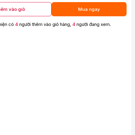
êm vào giỏ
Mua ngay
hiện có
4
người thêm vào giỏ hàng,
4
người đang xem.