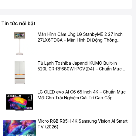
Tin tức nổi bật
Màn Hình Cảm Ứng LG StanbyME 2 27 Inch
27LX6TDGA – Màn Hình Di Động Thông
Minh Cho Cuộc Sống Hiện Đại
Tủ Lạnh Toshiba Japandi KUMO Built-in
520L GR-RF680WI-PGV(D4) – Chuẩn Mực
Mới Cho Không Gian Bếp Hiện Đại
LG OLED evo AI C6 65 Inch 4K – Chuẩn Mực
Mới Cho Trải Nghiệm Giải Trí Cao Cấp
Micro RGB R85H 4K Samsung Vision AI Smart
TV (2026)