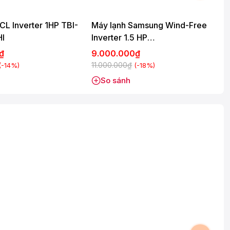
CL Inverter 1HP TBI-
Máy lạnh Samsung Wind-Free
I
Inverter 1.5 HP
I
AR70H13D1BWNSV
0₫
9.000.000₫
11.000.000₫
1
(-14%)
(-18%)
So sánh