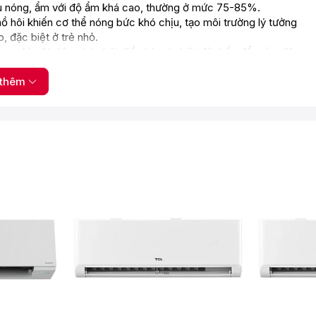
hậu nóng, ẩm với độ ẩm khá cao, thường ở mức 75-85%.
ồ hôi khiến cơ thể nóng bức khó chịu, tạo môi trường lý tưởng
, đặc biệt ở trẻ nhỏ.
ng khi đó, liệu pháp bật điều hòa ở nhiệt độ thấp để giảm độ
thêm
oling giúp kiểm soát độ ẩm ở mức 55-65% - mức ẩm tối ưu khi
 công nghệ kiểm soát khử ẩm trên dàn lạnh, từ đó kiểm soát
 mái tối đa, ngăn ngừa sự phát triển của nấm mốc, vi khuẩn, hạn
m tiêu hao năng lượng.
thiết kế mặt nạ độc đáo có một góc cong ở miệng gió trên dàn
ồng hơi lạnh phả ra từ miệng gió được đẩy lên trần nhà rồi nhịp
 sự thoải mái dễ chịu cho người dùng vì không trực tiếp thổi gió