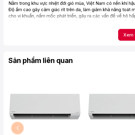
Nằm trong khu vực nhiệt đới gió mùa, Việt Nam có nền khí 
Độ ẩm cao gây cảm giác rít trên da, làm giảm khả năng toát m
cho vi khuẩn, nấm mốc phát triển, gây ra các vấn đề về hô hấp
Độ ẩm cao còn khiến nội thất bị ẩm mốc, nhanh xuống cấp. Tro
ẩm lại khiến da dễ bị khô và gây rát họng.
Xem 
Daikin đã cải thiện tình trạng này bằng công nghệ Hybrid Co
sử dụng.
Hybrid Cooling hoạt động dựa trên một cảm biến đo độ ẩm và
đồng thời nhiệt độ và độ ẩm mang lại cho người dùng sự thoải
Sản phẩm liên quan
chế các bệnh về hô hấp, bảo vệ nội thất trong gia đình và giả
Chuẩn luồng gió - Coanda
Luồng gió Coanda trên máy điều hòa Daikin được tạo ra nhờ 
lạnh.
Thiết kế này vận dụng từ hiện tượng khoa học Coanda, khiến lu
nhàng tỏa xuống, bao phủ toàn bộ khắp gian phòng.
Chi tiết thiết kế tinh tế này giúp máy điều hòa Daikin mang lại