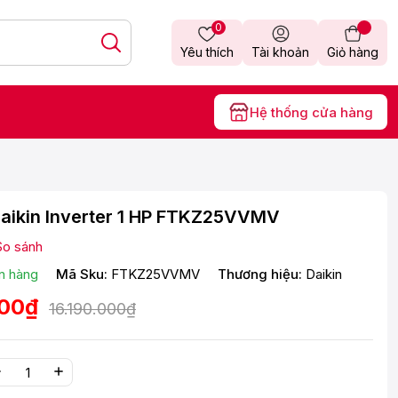
0
Yêu thích
Tài khoản
Giỏ hàng
Hệ thống cửa hàng
aikin Inverter 1 HP FTKZ25VVMV
So sánh
n hàng
Mã Sku:
FTKZ25VVMV
Thương hiệu:
Daikin
000₫
16.190.000₫