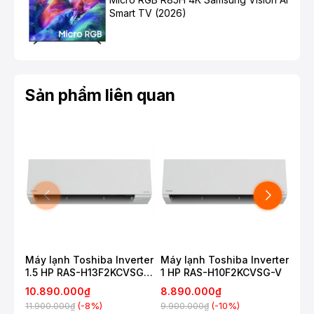
R13PC
giúp bảo vệ chống ăn mòn do thời tiết. đã được
Smart TV (2026)
thử nghiệm thực tế và có giấy chứng nhận.
Sản phẩm liên quan
Máy lạnh Toshiba Inverter
Máy lạnh Toshiba Inverter
Máy
1.5 HP RAS-H13F2KCVSG-
1 HP RAS-H10F2KCVSG-V
2HP
V
10.890.000₫
8.890.000₫
8.
(-8%)
(-10%)
11.900.000₫
9.900.000₫
10.