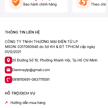
Bảo hành chính hãng
Theo chín
Thông số kỹ thuật dòng máy lạnh Aqua mono làm
lạnh nhanh ( turbo cool) thế hệ mới
THÔNG TIN LIÊN HỆ
CÔNG TY TNHH THƯƠNG MẠI ĐIỆN TỬ LP
MSDN: 0317060946 do Sở KH & ĐT TPHCM cấp ngày
01/12/2021
20 Đường Số 19, Phường Khánh Hội, Tp.Hồ Chí Minh
Dienmaylp@gmail.com
0818110691-0837111091
Xuất xứ
Xuất xứ Thái Lan
HỖ TRỢ/DỊCH VỤ
Loại Gas lạnh
R32
Máy cơ ( mono) một chiều
Hướng dẫn mua hàng
Loại máy
lạnh