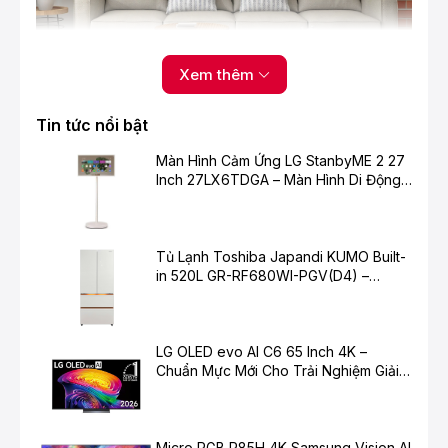
Xem thêm
Tin tức nổi bật
Dàn tản nhiệt máy lạnh Aqua R13PC
được làm bằng
Màn Hình Cảm Ứng LG StanbyME 2 27
100% đồng nguyên chất cao cấp. giúp hoạt động bền
Inch 27LX6TDGA – Màn Hình Di Động
bỉ lạnh sâu hơn.
Thông Minh Cho Cuộc Sống Hiện Đại
Tủ Lạnh Toshiba Japandi KUMO Built-
in 520L GR-RF680WI-PGV(D4) –
Chuẩn Mực Mới Cho Không Gian Bếp
Hiện Đại
LG OLED evo AI C6 65 Inch 4K –
Chuẩn Mực Mới Cho Trải Nghiệm Giải
Trí Cao Cấp
Lớp phủ Blue Fin màu xanh của máy lạnh Aqua
Micro RGB R85H 4K Samsung Vision AI