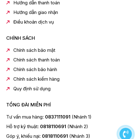
Hướng dẫn thanh toán
Công suất làm lạnh
9000 Btu/h
Hướng dẫn giao nhận
Sử dụng cho phòng
Dưới 15m2
Nguồn điện (Ph/V/Hz)
1 pha, 220-240V,50Hz
Điều khoản dịch vụ
Kích thước ống đồng Gas
6/10
(mm)
CHÍNH SÁCH
Hiệu suất năng lượng CSPF
3.11
DÀN LẠNH
Chính sách bảo mật
Kích thước dàn lạnh (mm)
706×190×265mm
Chính sách thanh toán
Trọng lượng dàn lạnh (Kg)
7.3kg
DÀN NÓNG
Chính sách bảo hành
Kích thước dàn nóng (mm)
660x245x463 mm
Chính sách kiểm hàng
Trọng lượng dàn nóng (Kg)
22.4kg
Quy định sử dụng
TỔNG ĐÀI MIỄN PHÍ
Tư vấn mua hàng:
0837111091
(Nhánh 1)
Hỗ trợ kỹ thuật:
0818110691
(Nhánh 2)
Góp ý, khiếu nại:
0818110691
(Nhánh 3)