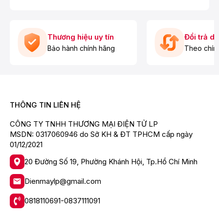
Thương hiệu uy tín
Đổi trả d
Bảo hành chính hãng
Theo chín
THÔNG TIN LIÊN HỆ
CÔNG TY TNHH THƯƠNG MẠI ĐIỆN TỬ LP
MSDN: 0317060946 do Sở KH & ĐT TPHCM cấp ngày
01/12/2021
20 Đường Số 19, Phường Khánh Hội, Tp.Hồ Chí Minh
Dienmaylp@gmail.com
0818110691-0837111091