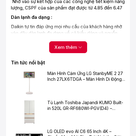
Nhờ vào sự kết hợp của các công nghệ tiết kiệm năng
lượng, CSPF của sản phẩm đạt được từ 4.85 đến 6.47
Dàn lạnh đa dạng :
Daikin tự tin đáp ứng mọi nhu cầu của khách hàng nhờ
vào dãy dàn lạnh đa dạng về cả kiểu dáng và nguồn
điện.
Xem thêm
Chuẩn mực mới từ dàn lạnh Cassette thổi gió đồng
nhất 360 độ
Tin tức nổi bật
Tránh nhiệt độ không đồng đều và cảm giác khó chịu
do gió lùa gây ra
Màn Hình Cảm Ứng LG StanbyME 2 27
Inch 27LX6TDGA – Màn Hình Di Động
Hướng thổi tròn phân bổ nhiệt độ đồng đều
Thông Minh Cho Cuộc Sống Hiện Đại
Dễ dàng thích ứng với mọi không gian lắp đặt
Kiểu dáng nhỏ gọn, vận hành êm ái
Tủ Lạnh Toshiba Japandi KUMO Built-
in 520L GR-RF680WI-PGV(D4) –
Lắp đặt dễ dàng và nhanh chóng
Chuẩn Mực Mới Cho Không Gian Bếp
Dễ dàng bảo dưỡng
Hiện Đại
Mặt nạ vuông đồng nhất cho tất cả các công suất đảm
LG OLED evo AI C6 65 Inch 4K –
bảo tính thẩm mỹ khi nhiều thiết bị được lắp đặt trong