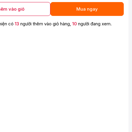
êm vào giỏ
Mua ngay
hiện có
13
người thêm vào giỏ hàng,
10
người đang xem.