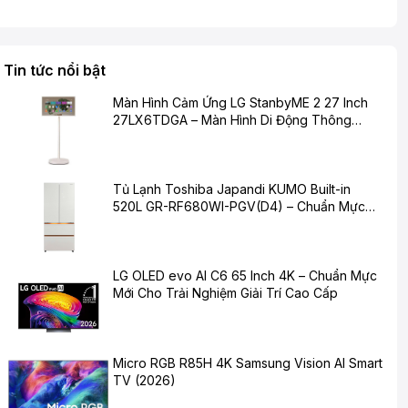
Tin tức nổi bật
Màn Hình Cảm Ứng LG StanbyME 2 27 Inch
27LX6TDGA – Màn Hình Di Động Thông
Minh Cho Cuộc Sống Hiện Đại
Tủ Lạnh Toshiba Japandi KUMO Built-in
520L GR-RF680WI-PGV(D4) – Chuẩn Mực
Mới Cho Không Gian Bếp Hiện Đại
LG OLED evo AI C6 65 Inch 4K – Chuẩn Mực
Mới Cho Trải Nghiệm Giải Trí Cao Cấp
Micro RGB R85H 4K Samsung Vision AI Smart
TV (2026)