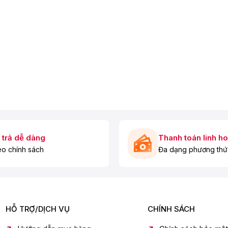
 trả dễ dàng
Thanh toán linh ho
o chính sách
Đa dạng phương thứ
nên rất dễ di chuyển giữa các không gian khác nhau.
HỖ TRỢ/DỊCH VỤ
CHÍNH SÁCH
ài, hạn chế phải bổ sung thêm nước. Phía mặt trước của sản
c còn lại để bổ sung thêm nước kịp thời.