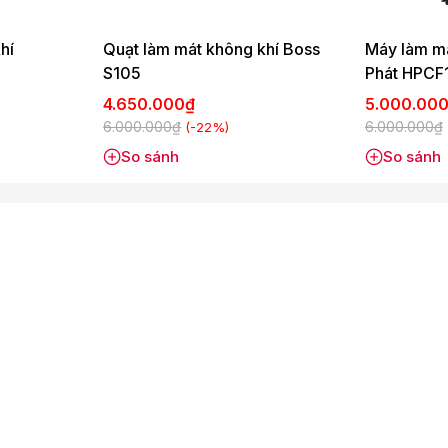
ằng đồng nguyên chất siêu bền, hoạt động ổn định. Thân
hí
Quạt làm mát không khí Boss
Máy làm má
ử dụng tốt ở không gian lên đến 50m2 như cửa hàng, quán
S105
Phát HPCF
4.650.000₫
5.000.00
6.000.000₫
6.000.000₫
(-22%)
hiển từ xa, chú thích tiếng Việt rất dễ sử dụng. Chỉ một vài
So sánh
So sánh
p.