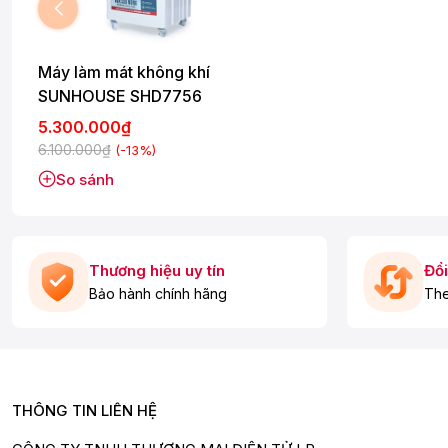
Máy làm mát không khí
SUNHOUSE SHD7756
5.300.000₫
6.100.000₫
(-13%)
So sánh
Thương hiệu uy tín
Đổi
Bảo hành chính hãng
The
Máy làm mát không khí SUNHOUSE SHD7756 có 4 bánh xe lớn 
Bình chứa nước lớn
THÔNG TIN LIÊN HỆ
Bình chứa nước có dung tích 45L cho thời gian làm mát lâu d
phẩm có vạch báo mực nước giúp bạn tiện theo dõi lượng nướ