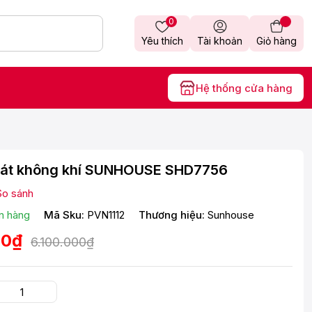
0
Yêu thích
Tài khoản
Giỏ hàng
Hệ thống cửa hàng
át không khí SUNHOUSE SHD7756
So sánh
n hàng
Mã Sku:
PVN1112
Thương hiệu:
Sunhouse
00₫
6.100.000₫