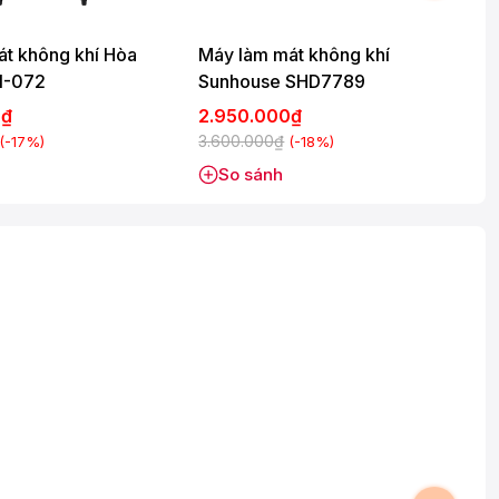
t không khí Hòa
Máy làm mát không khí
1-072
Sunhouse SHD7789
0₫
2.950.000₫
3.600.000₫
3
(-17%)
(-18%)
So sánh