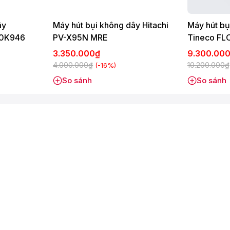
ây
Máy hút bụi không dây Hitachi
Máy hút bụi
70K946
PV-X95N MRE
Tineco FL
Prime
3.350.000₫
9.300.00
4.000.000₫
10.200.000₫
(-16%)
So sánh
So sánh
 tích lên đến 16 lít giúp bạn có thể làm việc trong thời gian
i mái với công việc làm sạch không gian sống.