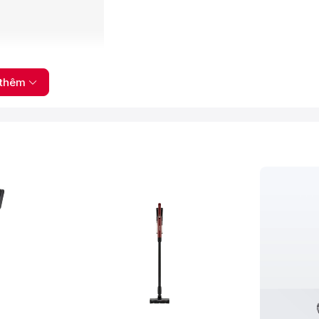
thêm
 này giúp lạo bỏ các hạt gây mùi, giữ vệ sinh cho bộ phận lọc,
 chất ô nhiễm bám vào cơ thể bạn.