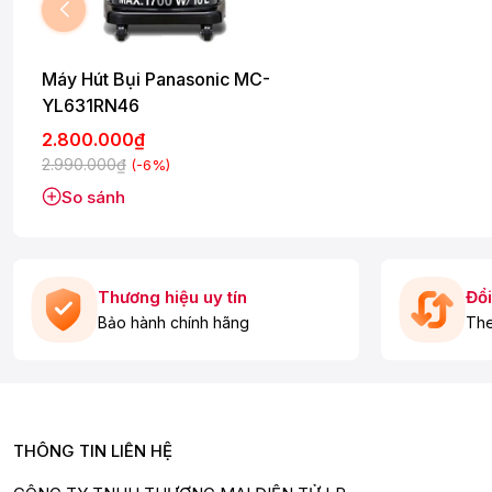
Máy Hút Bụi Panasonic MC-
YL631RN46
2.800.000₫
2.990.000₫
(-6%)
So sánh
Thương hiệu uy tín
Đổi
THÔNG SỐ KỸ THUẬT
Bảo hành chính hãng
The
Kiểu Dáng Dạng Thùng
Loại Sản Phẩm Hộc Chứa Bụi
Dung Tích 16 Lít
THÔNG TIN LIÊN HỆ
Bộ Lọc
Bộ lọc kháng khuẩn