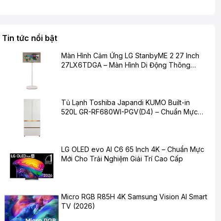
Tin tức nổi bật
Màn Hình Cảm Ứng LG StanbyME 2 27 Inch
27LX6TDGA – Màn Hình Di Động Thông
Minh Cho Cuộc Sống Hiện Đại
Tủ Lạnh Toshiba Japandi KUMO Built-in
520L GR-RF680WI-PGV(D4) – Chuẩn Mực
Mới Cho Không Gian Bếp Hiện Đại
LG OLED evo AI C6 65 Inch 4K – Chuẩn Mực
Mới Cho Trải Nghiệm Giải Trí Cao Cấp
Micro RGB R85H 4K Samsung Vision AI Smart
TV (2026)