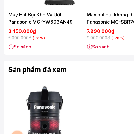
Máy Hút Bụi Khô Và Ướt
Máy hút bụi không d
Panasonic MC-YW603AN49
Panasonic MC-SBR
3.450.000₫
7.890.000₫
5.000.000₫
9.900.000₫
(-31%)
(-20%)
So sánh
So sánh
Sản phẩm đã xem
Dung tích chứa bụi lớn
Máy Hút Bụi Panasonic được thiết kế với thùng chứa bụi có dung
dài, hạn chế quá trình thải bỏ rác và bụi bẩn đem đến sự thoả