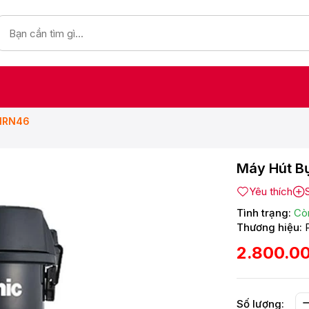
31RN46
Máy Hút B
Yêu thích
Tình trạng:
Cò
Thương hiệu:
2.800.0
Số lượng: