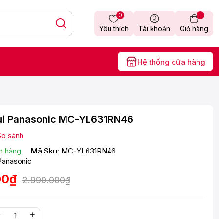
0
Yêu thích
Tài khoản
Giỏ hàng
Hệ thống cửa hàng
ụi Panasonic MC-YL631RN46
So sánh
n hàng
Mã Sku:
MC-YL631RN46
Panasonic
00₫
2.990.000₫