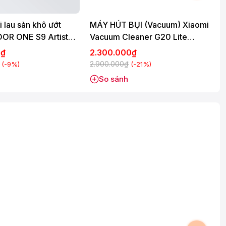
 lau sàn khô ướt
MÁY HÚT BỤI (Vacuum) Xiaomi
M
OOR ONE S9 Artist
Vacuum Cleaner G20 Lite
(BHR8195EU)
0₫
2.300.000₫
7
2.900.000₫
(-9%)
(-21%)
So sánh