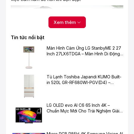
Xem thêm
Tin tức nổi bật
Màn Hình Cảm Ứng LG StanbyME 2 27
Inch 27LX6TDGA – Màn Hình Di Động
Thông Minh Cho Cuộc Sống Hiện Đại
Tủ Lạnh Toshiba Japandi KUMO Built-
in 520L GR-RF680WI-PGV(D4) –
Bộ lọc kháng khuẩn lọc sạch bụi bẩn, dung
Chuẩn Mực Mới Cho Không Gian Bếp
tích túi chứa lớn giúp chứa được nhiều bụi
Hiện Đại
hơn
LG OLED evo AI C6 65 Inch 4K –
- Tích hợp bộ lọc kháng khuẩn bao gồm lớp đồng bên
Chuẩn Mực Mới Cho Trải Nghiệm Giải
trong vải giúp loại bỏ các hạt gây mùi qua liên kết hóa
Trí Cao Cấp
học, giữ vệ sinh cho bộ lọc, trả lại không khí trong lành,
tinh khiết cho gia đình bạn hiệu quả.
Micro RGB R85H 4K Samsung Vision AI