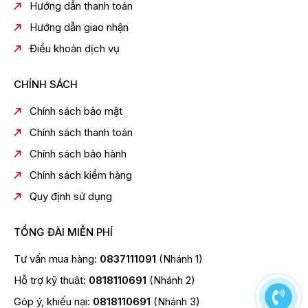
Hướng dẫn thanh toán
Nơi sản xuất:
Hướng dẫn giao nhận
Nhật Bản
Điều khoản dịch vụ
Tiện ích:
Dây điện tự thu gọnĐiều chỉnh sức hút bụi
CHÍNH SÁCH
Công nghệ:
Chính sách bảo mật
Công nghệ Eco - Max
Chính sách thanh toán
Chiều dài dây điện:
Chính sách bảo hành
5.1m
Chính sách kiểm hàng
Kích thước, khối lượng:
Quy định sử dụng
Ngang 30.6 cm - Cao 26.8 cm - Sâu 50.7 cm - Nặng
6.1 kg
TỔNG ĐÀI MIỄN PHÍ
Tư vấn mua hàng:
0837111091
(Nhánh 1)
Hỗ trợ kỹ thuật:
0818110691
(Nhánh 2)
Góp ý, khiếu nại:
0818110691
(Nhánh 3)