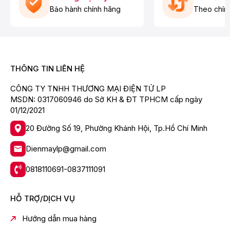
Máy hút bụi dạng hộp
Bảo hành chính hãng
Theo chín
Dung tích khoang chứa:
Túi chứa - 6 lít
Công suất hoạt động:
1900W
THÔNG TIN LIÊN HỆ
Độ ồn cao nhất:
CÔNG TY TNHH THƯƠNG MẠI ĐIỆN TỬ LP
63 dB
MSDN: 0317060946 do Sở KH & ĐT TPHCM cấp ngày
01/12/2021
Bộ lọc:
20 Đường Số 19, Phường Khánh Hội, Tp.Hồ Chí Minh
Bộ lọc kháng khuẩn
Các loại đầu hút:
Dienmaylp@gmail.com
Đầu hút khe
0818110691-0837111091
Đầu hút bàn chải
Đầu hút sàn/thảm
HỖ TRỢ/DỊCH VỤ
Thương hiệu của:
Hướng dẫn mua hàng
Nhật Bản