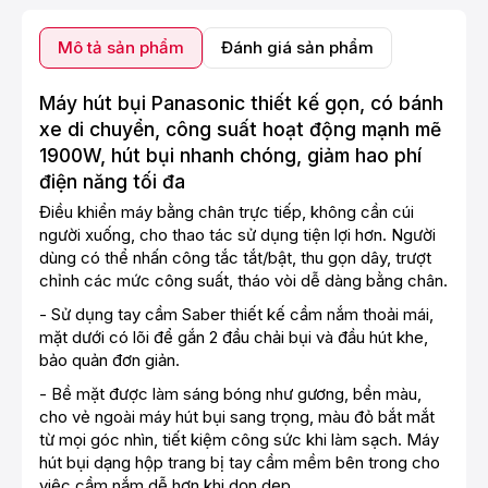
Mô tả sản phẩm
Đánh giá sản phẩm
Máy hút bụi Panasonic thiết kế gọn, có bánh
xe di chuyển, công suất hoạt động mạnh mẽ
1900W, hút bụi nhanh chóng, giảm hao phí
điện năng tối đa
Điều khiển máy bằng chân trực tiếp, không cần cúi
người xuống, cho thao tác sử dụng tiện lợi hơn. Người
dùng có thể nhấn công tắc tắt/bật, thu gọn dây, trượt
chỉnh các mức công suất, tháo vòi dễ dàng bằng chân.
- Sử dụng tay cầm Saber thiết kế cầm nắm thoải mái,
mặt dưới có lõi để gắn 2 đầu chải bụi và đầu hút khe,
bảo quản đơn giản.
- Bề mặt được làm sáng bóng như gương, bền màu,
cho vẻ ngoài máy hút bụi sang trọng, màu đỏ bắt mắt
từ mọi góc nhìn, tiết kiệm công sức khi làm sạch. Máy
hút bụi dạng hộp trang bị tay cầm mềm bên trong cho
việc cầm nắm dễ hơn khi dọn dẹp.