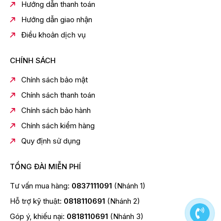
Hướng dẫn thanh toán
Công suất hút:
Hướng dẫn giao nhận
15W
Điều khoản dịch vụ
Loại khoang chứa:
Hộp chứa
CHÍNH SÁCH
Dung tích:
Chính sách bảo mật
0.5 lít
Chính sách thanh toán
Độ ồn cao nhất:
Chính sách bảo hành
80 dB
Chính sách kiểm hàng
Bộ lọc:
Quy định sử dụng
Bộ lọc thô
Bộ lọc HEPA E10
Các loại đầu hút:
TỔNG ĐÀI MIỄN PHÍ
Đầu hút 2 trong 1
Tư vấn mua hàng:
0837111091
(Nhánh 1)
Đầu hút sàn
Hỗ trợ kỹ thuật:
0818110691
(Nhánh 2)
Đầu hút đệm
Góp ý, khiếu nại:
0818110691
(Nhánh 3)