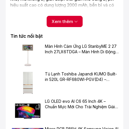
hiệu suất cao có dung lượng 2000 mAh, bền bỉ và có
thể tháo rời.
Xem thêm
Tin tức nổi bật
Màn Hình Cảm Ứng LG StanbyME 2 27
Inch 27LX6TDGA – Màn Hình Di Động
Thông Minh Cho Cuộc Sống Hiện Đại
Tủ Lạnh Toshiba Japandi KUMO Built-
in 520L GR-RF680WI-PGV(D4) –
Chuẩn Mực Mới Cho Không Gian Bếp
Hiện Đại
Công nghệ - Công suất - Độ ồn
LG OLED evo AI C6 65 Inch 4K –
- Công nghệ hút lốc xoáy Cyclonic tách bụi khỏi luồng
Chuẩn Mực Mới Cho Trải Nghiệm Giải
không khí, giúp máy duy trì mức công suất tối ưu trong
Trí Cao Cấp
suốt quá trình hoạt động.
- Công suất hoạt động 150W với công suất hút 15W
Micro RGB R85H 4K Samsung Vision AI