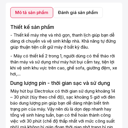
Mô tả sản phẩm
Đánh giá sản phẩm
Thiết kế sản phẩm
- Thiết kế máy nhẹ và nhỏ gọn, thanh lịch giúp bạn dễ
dàng di chuyển và vệ sinh khắp nhà. Khả năng tự đứng
giúp thuận tiện cất giữ máy ở bất kỳ đâu.
- Máy có thiết kế 2 trong 1, người dùng có thể tháo rời
thân máy và sử dụng như máy hút bụi cầm tay, tiện lợi
khi vệ sinh khu vực trên cao, ghế sofa, giường đệm, xe
hơi,…
Dung lượng pin - thời gian sạc và sử dụng
Máy hút bụi Electrolux
có thời gian sử dụng khoảng 14
– 30 phút (tùy theo chế độ), sạc khoảng 5 giờ với đèn
báo dung lượng pin giúp bạn dễ dàng nhận biết tình
trạng pin của máy. Vậy nên dù là dọn dẹp nhanh hay
tổng vệ sinh hàng tuần, bạn có thể hoàn thành công
việc với 30 phút (chế độ thấp nhất với mức công suất
nhỏ) mà không bị gián đoạn thời gian nhờ trang bị pin