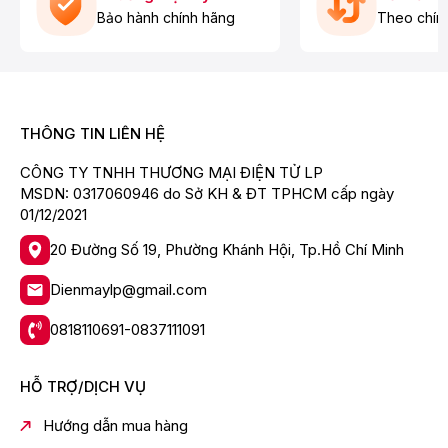
Bảo hành chính hãng
Theo chín
THÔNG TIN LIÊN HỆ
CÔNG TY TNHH THƯƠNG MẠI ĐIỆN TỬ LP
MSDN: 0317060946 do Sở KH & ĐT TPHCM cấp ngày
01/12/2021
20 Đường Số 19, Phường Khánh Hội, Tp.Hồ Chí Minh
Loại máy:
Dienmaylp@gmail.com
Máy hút bụi cho xe hơi
0818110691-0837111091
Máy hút bụi cầm tay
Máy hút bụi không dây
HỖ TRỢ/DỊCH VỤ
Công suất hoạt động:
Hướng dẫn mua hàng
150W