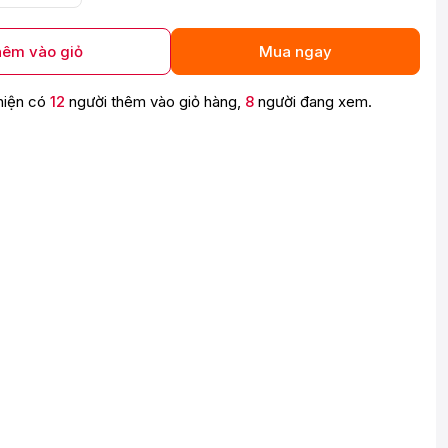
êm vào giỏ
Mua ngay
hiện có
12
người thêm vào giỏ hàng,
8
người đang xem.