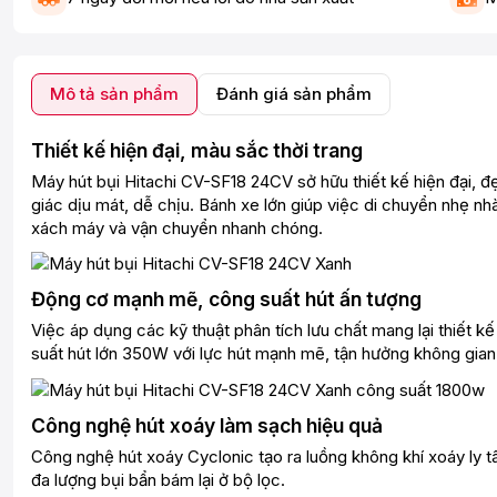
Mô tả sản phẩm
Đánh giá sản phẩm
Thiết kế hiện đại, màu sắc thời trang
Máy hút bụi Hitachi CV-SF18 24CV sở hữu thiết kế hiện đại, đẹ
giác dịu mát, dễ chịu. Bánh xe lớn giúp việc di chuyển nhẹ 
xách máy và vận chuyển nhanh chóng.
Động cơ mạnh mẽ, công suất hút ấn tượng
Việc áp dụng các kỹ thuật phân tích lưu chất mang lại thiết
suất hút lớn 350W với lực hút mạnh mẽ, tận hưởng không gia
Công nghệ hút xoáy làm sạch hiệu quả
Công nghệ hút xoáy Cyclonic tạo ra luồng không khí xoáy ly t
đa lượng bụi bẩn bám lại ở bộ lọc.