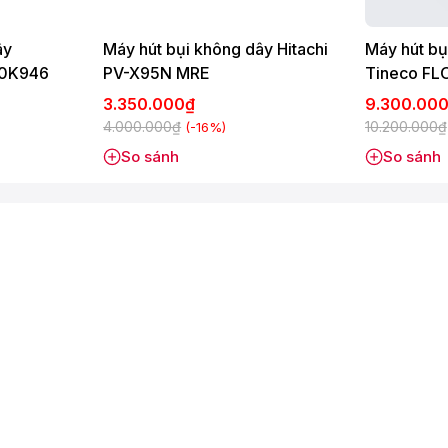
n 5m giúp người dùng có thể di chuyển máy linh hoạt, làm sạch
ây
Máy hút bụi không dây Hitachi
Máy hút bụi
sử dụng, chế độ thu dây tự động giúp việc thu gọn dây điện cực
70K946
PV-X95N MRE
Tineco FL
Prime
3.350.000₫
9.300.00
4.000.000₫
10.200.000₫
(-16%)
So sánh
So sánh