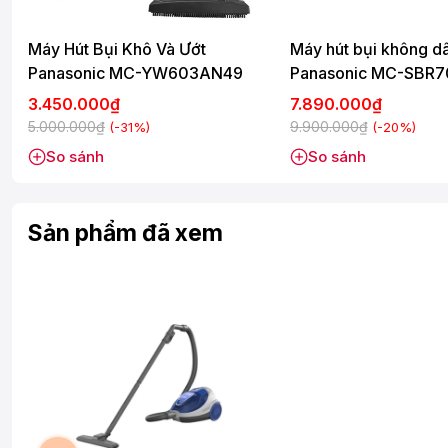
Dây điện siêu dài, thu gọn dễ dàng
Dây điện của chiếc máy hút bụi Hitachi này có thể kéo dài đế
Máy Hút Bụi Khô Và Ướt
Máy hút bụi không d
mọi vị trí trong không gian rộng một cách thoải mái. Sau khi 
Panasonic MC-YW603AN49
Panasonic MC-SBR
nhanh, cất giữ gọn gàng.
3.450.000₫
7.890.000₫
5.000.000₫
9.900.000₫
(-31%)
(-20%)
So sánh
So sánh
Sản phẩm đã xem