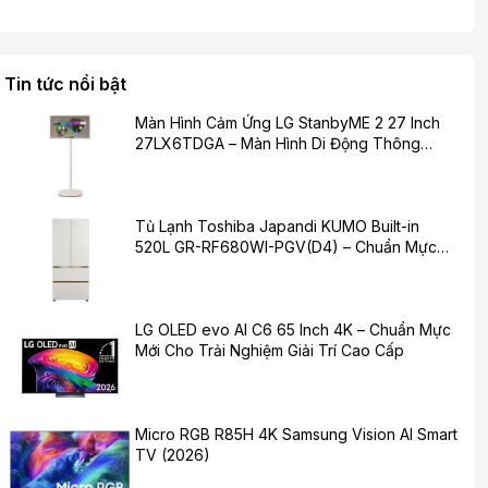
Tin tức nổi bật
Màn Hình Cảm Ứng LG StanbyME 2 27 Inch
27LX6TDGA – Màn Hình Di Động Thông
Minh Cho Cuộc Sống Hiện Đại
Tủ Lạnh Toshiba Japandi KUMO Built-in
520L GR-RF680WI-PGV(D4) – Chuẩn Mực
Mới Cho Không Gian Bếp Hiện Đại
LG OLED evo AI C6 65 Inch 4K – Chuẩn Mực
Mới Cho Trải Nghiệm Giải Trí Cao Cấp
Micro RGB R85H 4K Samsung Vision AI Smart
TV (2026)