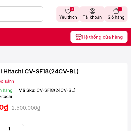
0
Yêu thích
Tài khoản
Giỏ hàng
Hệ thống cửa hàng
i Hitachi CV-SF18(24CV-BL)
So sánh
n hàng
Mã Sku:
CV-SF18(24CV-BL)
Hitachi
00₫
2.500.000₫