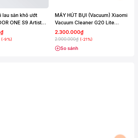
 lau sàn khô ướt
MÁY HÚT BỤI (Vacuum) Xiaomi
M
OOR ONE S9 Artist
Vacuum Cleaner G20 Lite
(BHR8195EU)
0₫
2.300.000₫
7
2.900.000₫
(-9%)
(-21%)
So sánh