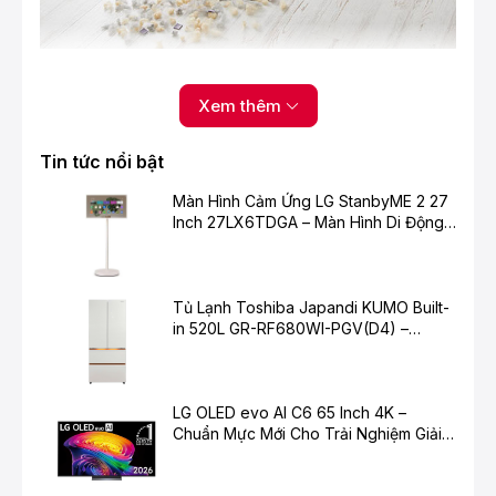
Máy hút bụi có khả năng hút bụi khô và hút nước ở mặt
sàn nhà. Thùng chứa bụi có đường kính lớn 330mm với
Xem thêm
dung tích chứa bụi lên đến 25 lít giúp bạn có thể vệ
sinh nhà cửa lâu hơn mà không cần xả bụi nhiều lần.
Tin tức nổi bật
Màn Hình Cảm Ứng LG StanbyME 2 27
Inch 27LX6TDGA – Màn Hình Di Động
Thông Minh Cho Cuộc Sống Hiện Đại
Tủ Lạnh Toshiba Japandi KUMO Built-
in 520L GR-RF680WI-PGV(D4) –
Chuẩn Mực Mới Cho Không Gian Bếp
Hiện Đại
LG OLED evo AI C6 65 Inch 4K –
Chuẩn Mực Mới Cho Trải Nghiệm Giải
Trí Cao Cấp