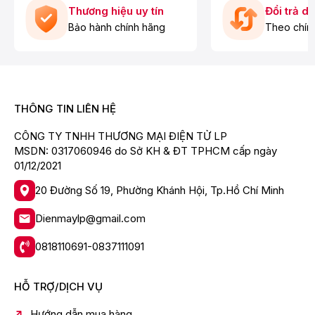
Thương hiệu uy tín
Đổi trả d
Máy hút bụi công nghiệp đi kèm nhiều đầu hút:
Bảo hành chính hãng
Theo chín
Đầu thổi cát: Giúp thổi sạch cát và các hạt bụi nhẹ
bằng luồng khí mạnh mẽ, dễ dàng vệ sinh các khu vực
như lối ra vào hoặc hành lang.
Đầu hút đa góc: Có khả năng xoay 90° về mỗi phía để
làm sạch các khu vực hẹp và các khe. Đầu hút dễ
THÔNG TIN LIÊN HỆ
dàng điều chỉnh thành dạng phẳng để làm sạch triệt để
cả vị trí bên dưới gầm giường, ghế,...
CÔNG TY TNHH THƯƠNG MẠI ĐIỆN TỬ LP
MSDN: 0317060946 do Sở KH & ĐT TPHCM cấp ngày
Chổi hút bụi
01/12/2021
Đầu hút khe
20 Đường Số 19, Phường Khánh Hội, Tp.Hồ Chí Minh
Dienmaylp@gmail.com
0818110691-0837111091
HỖ TRỢ/DỊCH VỤ
Hướng dẫn mua hàng