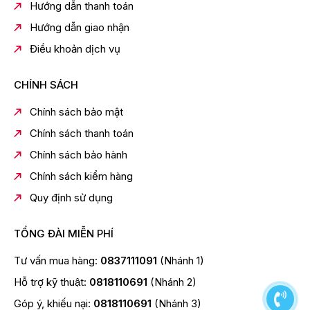
Hướng dẫn thanh toán
qua những khu vực mặt sàn có độ cao khác nhau.
Hướng dẫn giao nhận
Khí Xả Sạch Sẽ
Điều khoản dịch vụ
Bộ Lọc HEPA
Lọc phấn hoa, các chất gây dị ứng và các hạt bụi nhỏ
giúp không khí thoát ra trong lành hơn.
CHÍNH SÁCH
Bộ Lọc Nano Titanium
Chính sách bảo mật
Sử dụng chất xúc tác TiO2 mang lại hiệu quả kháng
Chính sách thanh toán
khuẩn và khử mùi mạnh mẽ.
Chính sách bảo hành
Chính sách kiểm hàng
Quy định sử dụng
TỔNG ĐÀI MIỄN PHÍ
Tư vấn mua hàng:
0837111091
(Nhánh 1)
Hỗ trợ kỹ thuật:
0818110691
(Nhánh 2)
Góp ý, khiếu nại:
0818110691
(Nhánh 3)