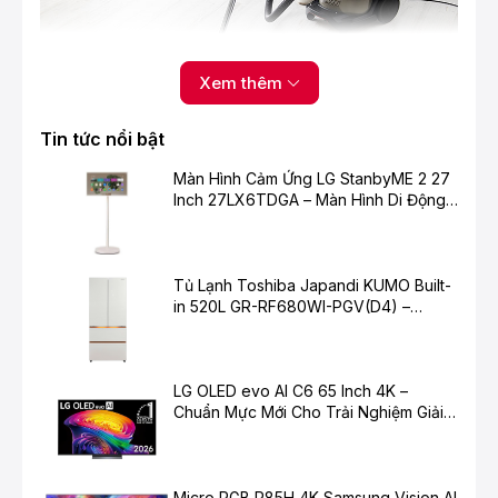
Xem thêm
Tin tức nổi bật
Dung Tích Chứa Bụi Cực Lớn
Màn Hình Cảm Ứng LG StanbyME 2 27
Thùng chứa có đường kính lớn 330mm cho dung tích
Inch 27LX6TDGA – Màn Hình Di Động
chứa bụi lên đến 25L. Bây giờ bạn có thể vệ sinh nhà
Thông Minh Cho Cuộc Sống Hiện Đại
cửa lâu hơn mà không cần xả bụi nhiều lần.
Tủ Lạnh Toshiba Japandi KUMO Built-
in 520L GR-RF680WI-PGV(D4) –
Chuẩn Mực Mới Cho Không Gian Bếp
Hiện Đại
LG OLED evo AI C6 65 Inch 4K –
Chuẩn Mực Mới Cho Trải Nghiệm Giải
Trí Cao Cấp
Micro RGB R85H 4K Samsung Vision AI