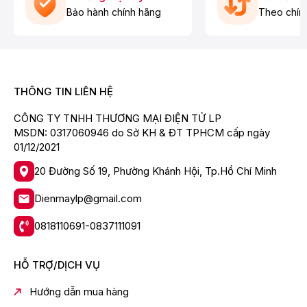
Bảo hành chính hãng
Theo chín
THÔNG TIN LIÊN HỆ
CÔNG TY TNHH THƯƠNG MẠI ĐIỆN TỬ LP
MSDN: 0317060946 do Sở KH & ĐT TPHCM cấp ngày
01/12/2021
20 Đường Số 19, Phường Khánh Hội, Tp.Hồ Chí Minh
Dienmaylp@gmail.com
0818110691-0837111091
HỖ TRỢ/DỊCH VỤ
Bánh Xe Lớn Φ180mm
Hướng dẫn mua hàng
Bánh xe lớn đảm bảo di chuyển êm và nhẹ ngay khi đi