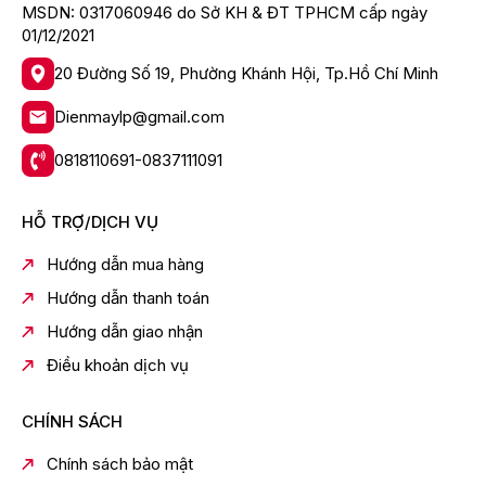
MSDN: 0317060946 do Sở KH & ĐT TPHCM cấp ngày
01/12/2021
20 Đường Số 19, Phường Khánh Hội, Tp.Hồ Chí Minh
Dienmaylp@gmail.com
0818110691-0837111091
HỖ TRỢ/DỊCH VỤ
Hướng dẫn mua hàng
CHẾ ĐỘ I-CLEAN
Hướng dẫn thanh toán
Tự động vệ sinh lồng giặt sau mỗi chu trình giặt
Hướng dẫn giao nhận
Khi bạn sử dụng chế độ Greatwaves, lồng giặt sẽ tự
động được làm sạch vào cuối mỗi chu trình giặt.
Điều khoản dịch vụ
Chế độ I-CLEAN tiết kiệm 1/4 lượng nước vào cuối mỗi
chu trình giặt. Cùng với khả năng quay nhanh của lồng
CHÍNH SÁCH
giặt, bộ tạo xung rửa tạo ra dòng nước áp suất cao
Chính sách bảo mật
giúp loại bỏ mảng bám răng khỏi bề mặt bên ngoài của