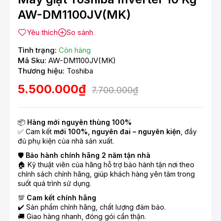
AW-DM1100JV(MK)
Yêu thích
So sánh
Tình trạng:
Còn hàng
Mã Sku:
AW-DM1100JV(MK)
Thương hiệu:
Toshiba
5.500.000₫
7.700.000₫
📦
Hàng mới nguyên thùng 100%
✅ Cam kết
mới 100%, nguyên đai – nguyên kiện
, đầy
đủ phụ kiện của nhà sản xuất.
🛡️
Bảo hành chính hãng 2 năm tận nhà
🏠 Kỹ thuật viên của hãng hỗ trợ bảo hành tận nơi theo
chính sách chính hãng, giúp khách hàng yên tâm trong
suốt quá trình sử dụng.
💯
Cam kết chính hãng
✔️ Sản phẩm chính hãng, chất lượng đảm bảo.
🚚 Giao hàng nhanh, đóng gói cẩn thận.