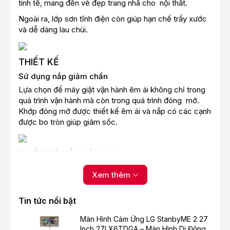
tinh tế, mang đến vẻ đẹp trang nhã cho nội thất.
Ngoài ra, lớp sơn tĩnh điện còn giúp hạn chế trầy xước
và dễ dàng lau chùi.
THIẾT KẾ
Sử dụng nắp giảm chấn
Lựa chọn để máy giặt vận hành êm ái không chỉ trong
quá trình vận hành mà còn trong quá trình đóng mở.
Khớp đóng mở được thiết kế êm ái và nắp có các cạnh
được bo tròn giúp giảm sốc.
THIẾT KẾ NẮP VÂN LỤA
Nắp kính cường lực dạng bo tròn, hỗ trợ đóng chậm và
Xem thêm
đảm bảo an toàn.
Máy giặt Toshiba AW-DM1100JV(MK) với cấu trúc bản
Tin tức nổi bật
lề đặc biệt mang đến khả năng đóng chậm rất an toàn.
Nắp máy giặt không đóng lại đột ngột gây nguy hiểm
Màn Hình Cảm Ứng LG StanbyME 2 27
cho người sử dụng.
Inch 27LX6TDGA – Màn Hình Di Động