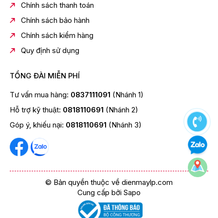
lồng giặt.
Chính sách thanh toán
Nhờ chế độ I-CLEAN, máy giặt hoạt động bền bỉ, tiết
Chính sách bảo hành
kiệm thời gian và bảo vệ sức khỏe.
Chính sách kiểm hàng
Quy định sử dụng
TỔNG ĐÀI MIỄN PHÍ
Tư vấn mua hàng:
0837111091
(Nhánh 1)
Hỗ trợ kỹ thuật:
0818110691
(Nhánh 2)
Góp ý, khiếu nại:
0818110691
(Nhánh 3)
© Bản quyền thuộc về dienmaylp.com
Cung cấp bởi
Sapo