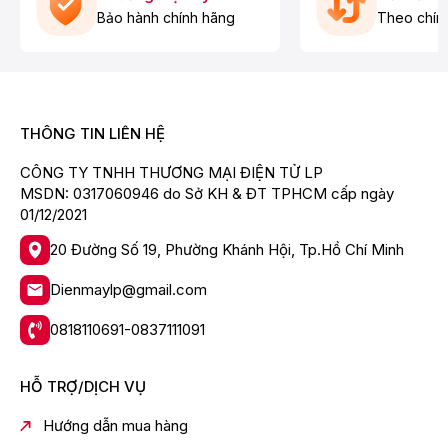
Bảo hành chính hãng
Theo chín
THÔNG TIN LIÊN HỆ
CÔNG TY TNHH THƯƠNG MẠI ĐIỆN TỬ LP
MSDN: 0317060946 do Sở KH & ĐT TPHCM cấp ngày
01/12/2021
20 Đường Số 19, Phường Khánh Hội, Tp.Hồ Chí Minh
Dienmaylp@gmail.com
0818110691-0837111091
HỖ TRỢ/DỊCH VỤ
Hướng dẫn mua hàng