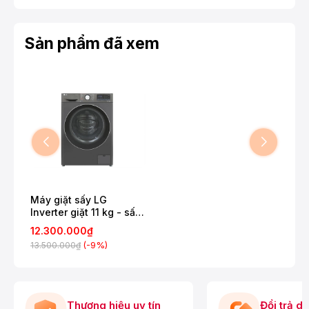
Sản phẩm đã xem
Máy giặt sấy LG
Inverter giặt 11 kg - sấy
7 kg FV1411D4B
12.300.000₫
(-9%)
13.500.000₫
Thương hiệu uy tín
Đổi trả d