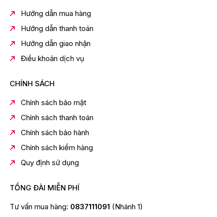
Hướng dẫn mua hàng
Hướng dẫn thanh toán
Hướng dẫn giao nhận
Điều khoản dịch vụ
CHÍNH SÁCH
*Hình ảnh chỉ mang tính chất minh họa
Tiện ích
Chính sách bảo mật
Người dùng có thể "nhẹ gánh" việc giặt giũ nhờ nhiều
Chính sách thanh toán
tiện ích có sẵn trên máy:
Chính sách bảo hành
- Khóa trẻ em ngăn không cho trẻ em bấm nhầm vào
Chính sách kiểm hàng
các nút trên máy giặt trong lúc máy đang chạy, đảm
bảo an toàn cao.
Quy định sử dụng
- Với ứng dụng Connect Life, bạn có thể kết nối và
điều khiển máy giặt từ xa cực kì tiện lợi.
TỔNG ĐÀI MIỄN PHÍ
- Và giữ được quần áo cả gia đình tinh tươm, đặc biệt là
Tư vấn mua hàng:
0837111091
(Nhánh 1)
trong những ngày mưa dầm với tiện ích giặt hơi