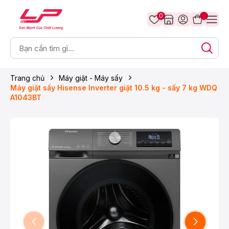
0
Trang chủ
Máy giặt - Máy sấy
Máy giặt sấy Hisense Inverter giặt 10.5 kg - sấy 7 kg WDQ
A1043BT