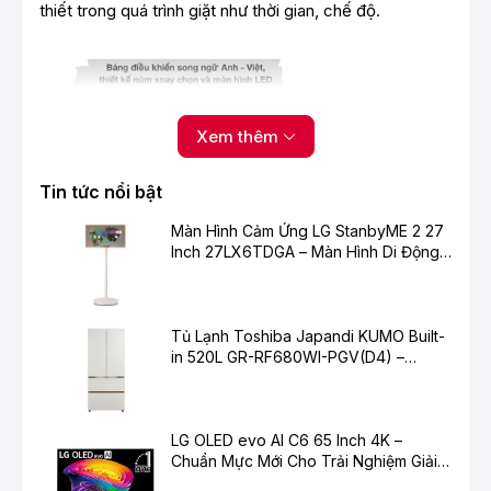
thiết trong quá trình giặt như thời gian, chế độ.
Xem thêm
Tin tức nổi bật
Màn Hình Cảm Ứng LG StanbyME 2 27
Inch 27LX6TDGA – Màn Hình Di Động
Thông Minh Cho Cuộc Sống Hiện Đại
- Nắp máy làm từ kính chịu lực, lồng giặt làm từ thép
không gỉ gia tăng độ bền bỉ lâu dài cho máy.
Tủ Lạnh Toshiba Japandi KUMO Built-
- Vỏ máy được làm từ kim loại sơn tĩnh điện, có khả
in 520L GR-RF680WI-PGV(D4) –
năng chịu lực, hạn chế ăn mòn do môi trường.
Chuẩn Mực Mới Cho Không Gian Bếp
Hiện Đại
LG OLED evo AI C6 65 Inch 4K –
Chuẩn Mực Mới Cho Trải Nghiệm Giải
Trí Cao Cấp