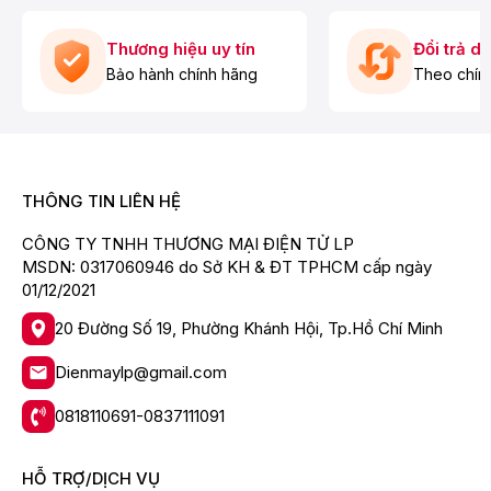
Thương hiệu uy tín
Đổi trả d
Bảo hành chính hãng
Theo chín
*Hình ảnh chỉ mang tính chất minh họa
THÔNG TIN LIÊN HỆ
Động cơ - Công nghệ tiết kiệm điện
CÔNG TY TNHH THƯƠNG MẠI ĐIỆN TỬ LP
- Máy giặt sấy WDQA1043BT có động cơ không chổi
MSDN: 0317060946 do Sở KH & ĐT TPHCM cấp ngày
than BLDC bền bỉ, tiết kiệm điện năng, vận hành êm ái.
01/12/2021
- Máy còn được trang bị công nghệ Inverter Pro, mang
20 Đường Số 19, Phường Khánh Hội, Tp.Hồ Chí Minh
đến khả năng vận hành êm ái và nhẹ nhàng cũng như
tiết kiệm hiệu quả điện năng trong quá trình sử dụng.
Dienmaylp@gmail.com
- Nhãn năng lượng chuẩn 5 sao, hiệu suất năng lượng
là 28 Wh/kg.
0818110691-0837111091
HỖ TRỢ/DỊCH VỤ