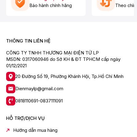
Bảo hành chính hãng
Theo chín
THÔNG TIN LIÊN HỆ
CÔNG TY TNHH THƯƠNG MẠI ĐIỆN TỬ LP
MSDN: 0317060946 do Sở KH & ĐT TPHCM cấp ngày
01/12/2021
20 Đường Số 19, Phường Khánh Hội, Tp.Hồ Chí Minh
Dienmaylp@gmail.com
0818110691-0837111091
HỖ TRỢ/DỊCH VỤ
Hướng dẫn mua hàng