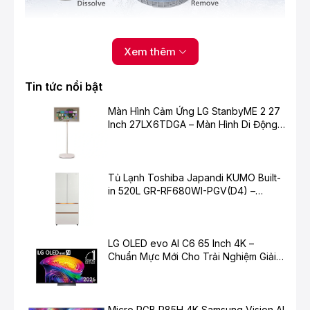
Bước 1Hòa tan
Hòa tan bột giặt ở mức nước thấp nhất.
Xem thêm
Bước 2Thẩm thấu
Tin tức nổi bật
Dung dịch giặt tẩy cô đặc thấm sâu vào bên trong các
loại vải.
Màn Hình Cảm Ứng LG StanbyME 2 27
Inch 27LX6TDGA – Màn Hình Di Động
Bước 3Ngâm
Thông Minh Cho Cuộc Sống Hiện Đại
Bột giặt tiếp xúc hoàn toàn với bề mặt quần áo.
Bước 4Giặt
Tủ Lạnh Toshiba Japandi KUMO Built-
Loại bỏ chất bẩn cứng đầu ở mực nước bình thường.
in 520L GR-RF680WI-PGV(D4) –
Chuẩn Mực Mới Cho Không Gian Bếp
Hiện Đại
Auto Self Clean -
LG OLED evo AI C6 65 Inch 4K –
Chuẩn Mực Mới Cho Trải Nghiệm Giải
Đánh Bật Vết Bẩn Trên Lồng Giặt
Trí Cao Cấp
Micro RGB R85H 4K Samsung Vision AI