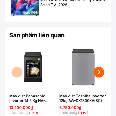
Smart TV (2026)
Sản phẩm liên quan
Máy giặt Panasonic
Máy giặt Toshiba Inverter
Máy
Inverter 14.5 Kg NA-
12kg AW-DK1300KV(SG)
Inv
FD145V3BV
FJ1
13.200.000₫
6.750.000₫
9.
(-12%)
(-13%)
15.000.000₫
7.800.000₫
11.1