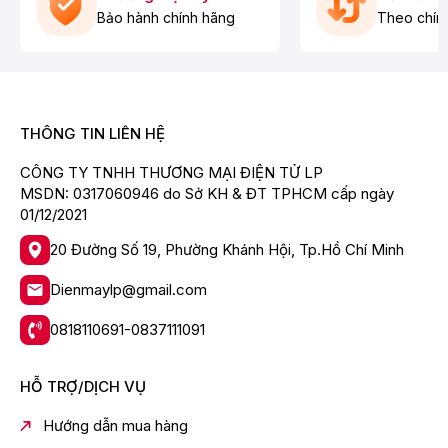
Bảo hành chính hãng
Theo chín
THÔNG TIN LIÊN HỆ
CÔNG TY TNHH THƯƠNG MẠI ĐIỆN TỬ LP
MSDN: 0317060946 do Sở KH & ĐT TPHCM cấp ngày
01/12/2021
20 Đường Số 19, Phường Khánh Hội, Tp.Hồ Chí Minh
Dienmaylp@gmail.com
0818110691-0837111091
Những vị trí dễ bám bẩn!
*Máy giặt-sấy Hitachi (sản xuất tại Nhật Bản). Mức độ
HỖ TRỢ/DỊCH VỤ
bẩn khác nhau tuỳ thuộc vào điều kiện sử dụng.
Hướng dẫn mua hàng