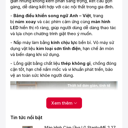
giản nhưng không kém phần sang trọng, kết cấu gọn
gàng, dễ dàng kết hợp với các nội thất trong gia đình.
-
Bảng điều khiển song ngữ Anh – Việt
, trang
bị
núm xoay
và các phím cảm ứng cùng
màn hình
LED
hiển thị rõ ràng, giúp người dùng dễ dàng thao tác
và lựa chọn chương trình giặt theo ý muốn.
- Nắp máy làm bằng
kính chịu lực
bền bỉ. Vỏ máy sử
dụng vật liệu
kim loại sơn tĩnh điện
, hạn chế ăn mòn
và biến dạng khi sử dụng.
- Lồng giặt bằng chất liệu
thép không gỉ
, chống đóng
cặn tốt, hạn chế nấm mốc và vi khuẩn phát triển, bảo
vệ an toàn sức khỏe người dùng.
Xem thêm
Tin tức nổi bật
Màn Hình Cảm Ứng LG StanbyME 2 27