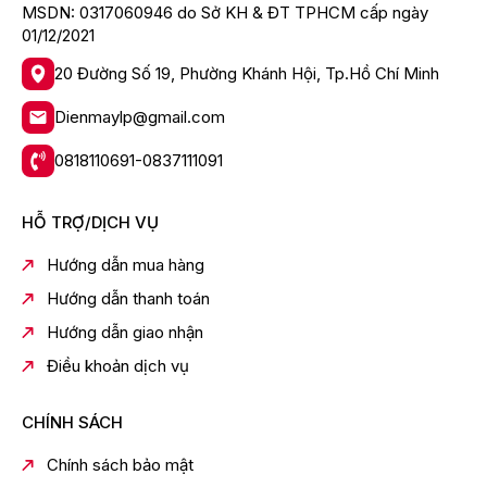
MSDN: 0317060946 do Sở KH & ĐT TPHCM cấp ngày
Curoa)
có giá thành rẻ, dễ dàng tìm kiếm linh kiện thay
01/12/2021
thế trên thị trường.
-
Công nghệ Inverter
giúp máy vận hành êm ái, nâng
20 Đường Số 19, Phường Khánh Hội, Tp.Hồ Chí Minh
cao hiệu quả giặt đồng thời tiết kiệm điện năng cho cả
gia đình.
Dienmaylp@gmail.com
- Hiệu suất sử dụng điện là
8.1 Wh/kg
.
0818110691-0837111091
HỖ TRỢ/DỊCH VỤ
Hướng dẫn mua hàng
Hướng dẫn thanh toán
Hướng dẫn giao nhận
Điều khoản dịch vụ
CHÍNH SÁCH
* Hình ảnh chỉ mang tính chất minh họa
Tiện ích
Chính sách bảo mật