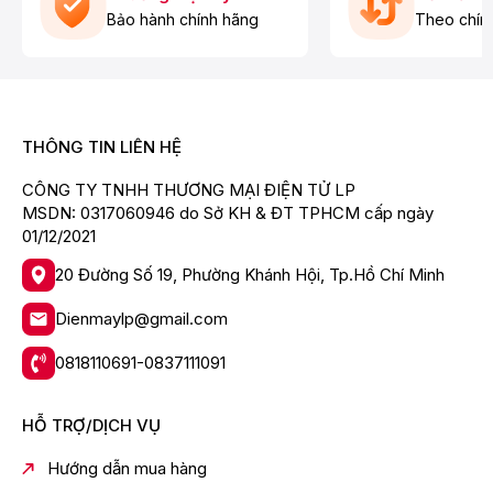
Bảo hành chính hãng
Theo chín
THÔNG TIN LIÊN HỆ
CÔNG TY TNHH THƯƠNG MẠI ĐIỆN TỬ LP
MSDN: 0317060946 do Sở KH & ĐT TPHCM cấp ngày
01/12/2021
20 Đường Số 19, Phường Khánh Hội, Tp.Hồ Chí Minh
Dienmaylp@gmail.com
0818110691-0837111091
HỖ TRỢ/DỊCH VỤ
Hướng dẫn mua hàng