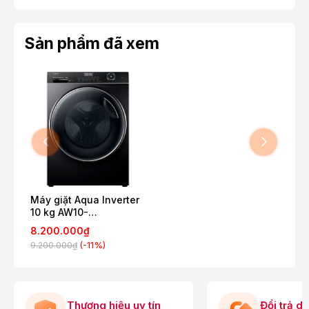
Sản phẩm đã xem
Máy giặt Aqua Inverter
10 kg AW10-
B4959U1K(B)
8.200.000₫
(-11%)
9.200.000₫
Thương hiệu uy tín
Đổi trả d