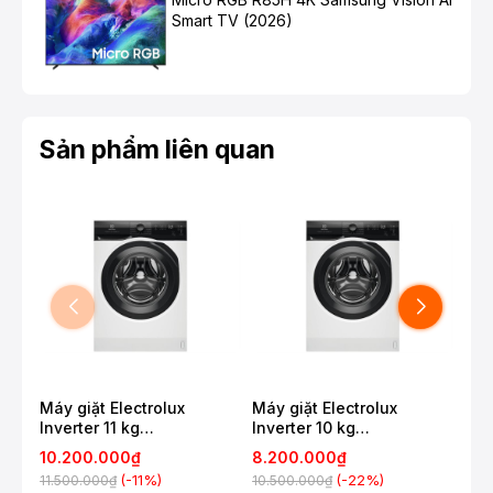
Smart TV (2026)
Sản phẩm liên quan
Máy giặt Electrolux
Máy giặt Electrolux
Máy
Inverter 11 kg
Inverter 10 kg
12 
EWF1124D3EC
EWF1024D3EC
10.200.000₫
8.200.000₫
10
(-11%)
(-22%)
11.500.000₫
10.500.000₫
13.