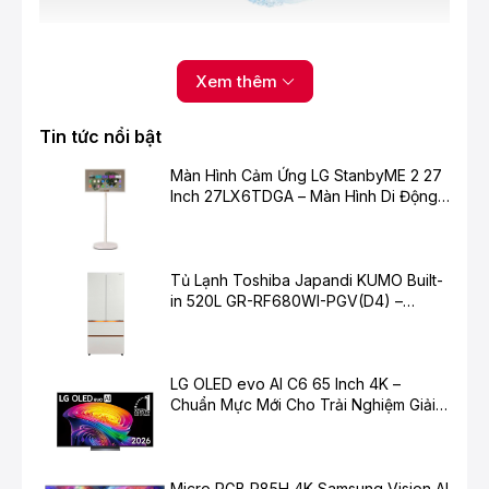
Xem thêm
Tin tức nổi bật
Màn Hình Cảm Ứng LG StanbyME 2 27
Inch 27LX6TDGA – Màn Hình Di Động
Thông Minh Cho Cuộc Sống Hiện Đại
Tủ Lạnh Toshiba Japandi KUMO Built-
in 520L GR-RF680WI-PGV(D4) –
Chuẩn Mực Mới Cho Không Gian Bếp
Hiện Đại
LG OLED evo AI C6 65 Inch 4K –
Chuẩn Mực Mới Cho Trải Nghiệm Giải
Trí Cao Cấp
Micro RGB R85H 4K Samsung Vision AI