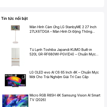
Tin tức nổi bật
Màn Hình Cảm Ứng LG StanbyME 2 27 Inch
27LX6TDGA – Màn Hình Di Động Thông
Minh Cho Cuộc Sống Hiện Đại
Tủ Lạnh Toshiba Japandi KUMO Built-in
520L GR-RF680WI-PGV(D4) – Chuẩn Mực
Mới Cho Không Gian Bếp Hiện Đại
LG OLED evo AI C6 65 Inch 4K – Chuẩn Mực
Mới Cho Trải Nghiệm Giải Trí Cao Cấp
Micro RGB R85H 4K Samsung Vision AI Smart
TV (2026)