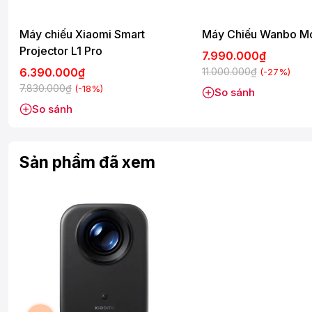
Điều này mang đến trải nghiệm xem phim với hình ảnh chi ti
bảo khả năng chiếu sáng tốt trong điều kiện ánh sáng yếu, t
khách.
Máy chiếu Xiaomi Smart
Máy Chiếu Wanbo Mo
Projector L1 Pro
7.990.000₫
6.390.000₫
11.000.000₫
(-27%)
7.830.000₫
(-18%)
So sánh
So sánh
Sản phẩm đã xem