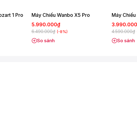
ết, rõ nét và màu sắc sống động. Độ sáng 200 ISO Lumens đảm
hích hợp cho các không gian tối ưu như phòng ngủ hoặc phòng
zart 1 Pro
Máy Chiếu Wanbo X5 Pro
Máy Chiếu 
5.990.000₫
3.990.00
6.490.000₫
4.590.000₫
(-8%)
So sánh
So sánh