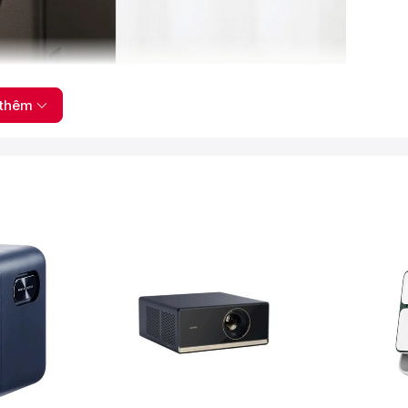
thêm
ạt ở nhiều vị trí. Dù đặt máy trên bàn, gắn trên trần hay chiếu
ng lấy nét và tự động hiệu chỉnh Keystone đa hướng.
 giải Full HD 1920 × 1080p, hỗ trợ phát nội dung lên đến 4K.