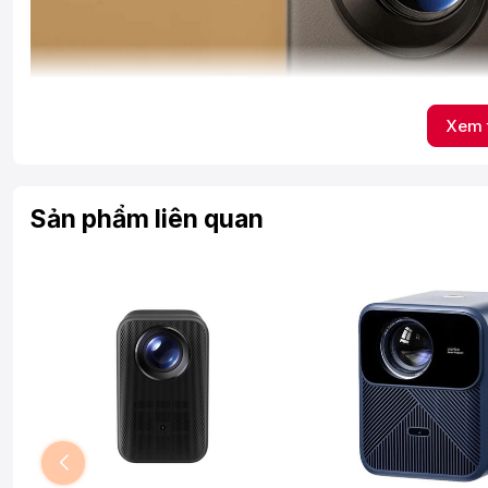
Xem 
Sản phẩm liên quan
Ngoài thiết kế nhỏ gọn, máy còn được tối ưu để sử dụng linh ho
nghiêng, L1 vẫn đảm bảo hình ảnh sắc nét nhờ tính năng tự độ
Hình ảnh sắc nét, chân thực
Sức mạnh hiển thị của Xiaomi Smart Projector L1 nằm ở độ phân