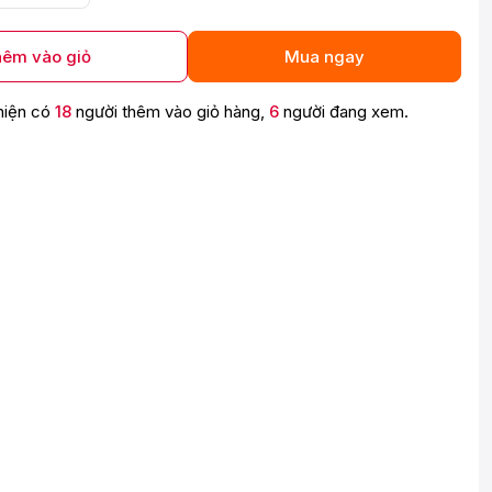
êm vào giỏ
Mua ngay
hiện có
18
người thêm vào giỏ hàng,
6
người đang xem.