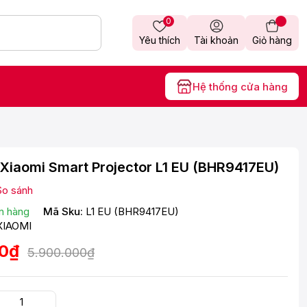
0
Yêu thích
Tài khoản
Giỏ hàng
Hệ thống cửa hàng
Xiaomi Smart Projector L1 EU (BHR9417EU)
So sánh
n hàng
Mã Sku:
L1 EU (BHR9417EU)
XIAOMI
00₫
5.900.000₫