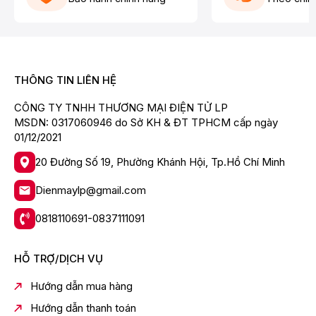
Tích hợp thiết bị cầm tay Yes
Dung lượng pin (mAh) 2100
Mức công suất 2
THÔNG TIN LIÊN HỆ
Nguồn điện (V) 22
CÔNG TY TNHH THƯƠNG MẠI ĐIỆN TỬ LP
Hiển thị mức pin Có
MSDN: 0317060946 do Sở KH & ĐT TPHCM cấp ngày
Loại pin Pin Lithium ion
01/12/2021
Thời gian sạc (giờ) 4.5
20 Đường Số 19, Phường Khánh Hội, Tp.Hồ Chí Minh
Công suất (W) 130
Dienmaylp@gmail.com
Bộ lọc đầu ra E10
Màu sắc Trắng satin
0818110691-0837111091
Phụ kiện đi kèm Đầu hút Bedpropower+ có tia UV, đầu
hút lông mềm, đầu hút khe, ống nối dài, đầu hút bụi
HỖ TRỢ/DỊCH VỤ
dạng chổi
Hướng dẫn mua hàng
Hướng dẫn thanh toán