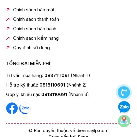
*Hình ảnh chỉ mang tính chất minh họa
Chính sách bảo mật
Kết nối
Chính sách thanh toán
- Kết Nối Đa Năng Bluetooth: ghép nối loa với 2 thiết bị
Chính sách bảo hành
di động cùng một lúc, để bạn dễ dàng tận hưởng âm
Chính sách kiểm hàng
nhạc cùng bạn bè.
Quy định sử dụng
- Cổng USB được tích hợp trên loa giúp kết nối các
thiết bị khác bên ngoài và tận hưởng những bản nhạc
bạn yêu thích.
TỔNG ĐÀI MIỄN PHÍ
Tư vấn mua hàng:
0837111091
(Nhánh 1)
Hỗ trợ kỹ thuật:
0818110691
(Nhánh 2)
Góp ý, khiếu nại:
0818110691
(Nhánh 3)
© Bản quyền thuộc về dienmaylp.com
Cung cấp bởi
Sapo