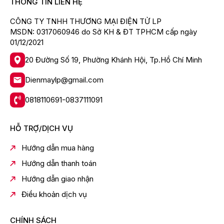
THÔNG TIN LIÊN HỆ
CÔNG TY TNHH THƯƠNG MẠI ĐIỆN TỬ LP
*Hình ảnh chỉ mang tính chất minh họa
MSDN: 0317060946 do Sở KH & ĐT TPHCM cấp ngày
01/12/2021
Điều khiển
Để dễ dàng sử dụng sản phẩm bạn chỉ cần dùng
20 Đường Số 19, Phường Khánh Hội, Tp.Hồ Chí Minh
smartphone và tải ngay
ứng dụng GIGA Party
Dienmaylp@gmail.com
Audio
từ đó bạn có thể dễ dàng điều khiển nhiều hiệu
ứng âm thanh ánh sáng, các hiệu ứng DJ như Noise,
0818110691-0837111091
Crush, Chorus,...thậm chí cả cài đặt EQ trên điện thoại
vô cùng tiện lợi.
HỖ TRỢ/DỊCH VỤ
Hướng dẫn mua hàng
Hướng dẫn thanh toán
Hướng dẫn giao nhận
Điều khoản dịch vụ
CHÍNH SÁCH