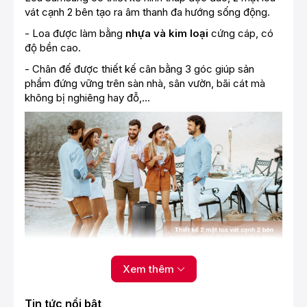
vát cạnh 2 bên tạo ra âm thanh đa hướng sống động.
- Loa được làm bằng
nhựa và kim loại
cứng cáp, có
độ bền cao.
- Chân đế được thiết kế cân bằng 3 góc giúp sản
phẩm đứng vững trên sàn nhà, sân vườn, bãi cát mà
không bị nghiêng hay đỗ,...
Xem thêm
*Hình ảnh chỉ mang tính chất minh họa
Công suất
Tin tức nổi bật