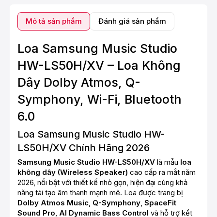
Mô tả sản phẩm
Đánh giá sản phẩm
Loa Samsung Music Studio
HW-LS50H/XV – Loa Không
Dây Dolby Atmos, Q-
Symphony, Wi-Fi, Bluetooth
6.0
Loa Samsung Music Studio HW-
LS50H/XV Chính Hãng 2026
Samsung Music Studio HW-LS50H/XV
là mẫu
loa
không dây (Wireless Speaker)
cao cấp ra mắt năm
2026, nổi bật với thiết kế nhỏ gọn, hiện đại cùng khả
năng tái tạo âm thanh mạnh mẽ. Loa được trang bị
Dolby Atmos Music
,
Q-Symphony
,
SpaceFit
Sound Pro
,
AI Dynamic Bass Control
và hỗ trợ kết