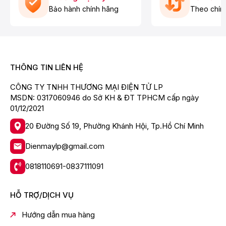
Lời thoại rõ ràng.
Bảo hành chính hãng
Theo chín
Tăng trải nghiệm xem phim và chương trình giải trí.
SpaceFit Sound Pro
Loa sử dụng
SpaceFit Sound Pro
để tự động phân
tích không gian và tối ưu chất lượng âm thanh.
THÔNG TIN LIÊN HỆ
Ưu điểm
CÔNG TY TNHH THƯƠNG MẠI ĐIỆN TỬ LP
Cân bằng âm thanh theo vị trí đặt loa.
MSDN: 0317060946 do Sở KH & ĐT TPHCM cấp ngày
01/12/2021
Tăng độ chi tiết.
Âm bass chính xác hơn.
20 Đường Số 19, Phường Khánh Hội, Tp.Hồ Chí Minh
Trải nghiệm nghe ổn định ở nhiều không gian.
Dienmaylp@gmail.com
AI Dynamic Bass Control
0818110691-0837111091
Công nghệ AI giúp kiểm soát dải trầm thông minh.
Lợi ích
HỖ TRỢ/DỊCH VỤ
Bass sâu hơn.
Hướng dẫn mua hàng
Giảm méo tiếng.