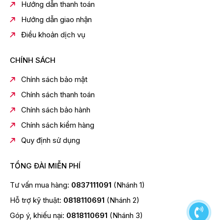
Hướng dẫn thanh toán
Âm thanh cân bằng.
Hướng dẫn giao nhận
Phù hợp nhiều thể loại nhạc.
Điều khoản dịch vụ
Active Voice Amplifier Pro
CHÍNH SÁCH
AVA Pro giúp tăng cường lời thoại khi phát hiện tiếng ồn
xung quanh.
Chính sách bảo mật
Ưu điểm
Chính sách thanh toán
Giọng nói rõ ràng.
Chính sách bảo hành
Dễ nghe khi xem phim hoặc chương trình truyền hình.
Chính sách kiểm hàng
Không cần tăng âm lượng quá lớn.
Quy định sử dụng
Voice Enhance Và Night Mode
TỔNG ĐÀI MIỄN PHÍ
Voice Enhance
Tăng cường giọng nói.
Tư vấn mua hàng:
0837111091
(Nhánh 1)
Cải thiện lời thoại.
Hỗ trợ kỹ thuật:
0818110691
(Nhánh 2)
Night Mode
Góp ý, khiếu nại:
0818110691
(Nhánh 3)