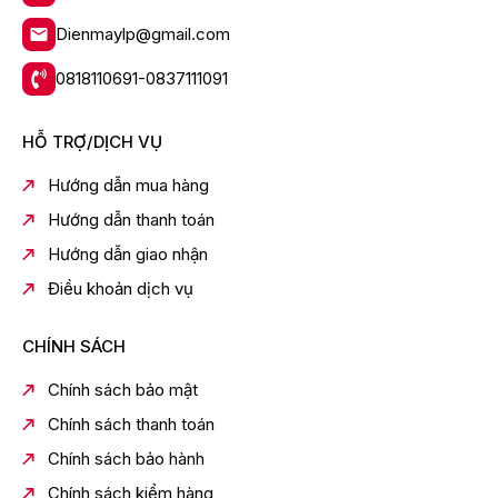
Chuông báo khi nấu xong
Dienmaylp@gmail.com
Khoá bảng điều khiển
0818110691-0837111091
Hẹn giờ lên tới 99 phút 99 giây
Khoang lò có đèn
HỖ TRỢ/DỊCH VỤ
Kích thước, khối lượng:
Ngang 48.5 cm - Cao 29.3 cm - Sâu 41 cm - Nặng 13
Hướng dẫn mua hàng
kg
Hướng dẫn thanh toán
Kích thước khoang lò:
Hướng dẫn giao nhận
Ngang 30.5 cm - Cao 20 cm - Sâu 34 cm
Điều khoản dịch vụ
CHÍNH SÁCH
Chính sách bảo mật
Chính sách thanh toán
Chính sách bảo hành
Chính sách kiểm hàng