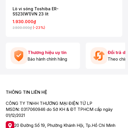
Lò vi sóng Toshiba ER-
SS23(W1)VN 23 lít
1.930.000₫
THÔNG SỐ KỸ THUẬT
(-23%)
2.500.000₫
Loại lò: Lò vi sóng không nướng
Dung tích: 23 lít
Công suất vi sóng: 800W
Thương hiệu uy tín
Đổi trả d
Bảo hành chính hãng
Theo chín
Chất liệu khoang lò: Thép không gỉ
Thương hiệu của: Nhật Bản
Sản xuất tại: Thái Lan
Chức năng chính: Rã đông, hâm, nấu
THÔNG TIN LIÊN HỆ
Chức năng khác:
Thực đơn nấu tự động
CÔNG TY TNHH THƯƠNG MẠI ĐIỆN TỬ LP
Ngôn ngữ: Tiếng AnhTiếng Việt
MSDN: 0317060946 do Sở KH & ĐT TPHCM cấp ngày
Bảng điều khiển: Nút nhấn điện tử
01/12/2021
Tiện ích:
20 Đường Số 19, Phường Khánh Hội, Tp.Hồ Chí Minh