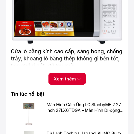
Cửa lò bằng kính cao cấp, sáng bóng, chống
trầy, khoang lò bằng thép không gỉ bền tốt,
hạn chế rỉ sét, dễ lau chùi
Xem thêm
Tin tức nổi bật
Màn Hình Cảm Ứng LG StanbyME 2 27
Inch 27LX6TDGA – Màn Hình Di Động
Thông Minh Cho Cuộc Sống Hiện Đại
Tủ Lạnh Toshiba Japandi KUMO Built-