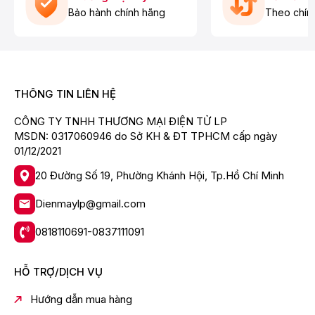
Kích thước
40 cm
Bảo hành chính hãng
Theo chín
Bảo hành
12
Xuất xứ
Trung Quốc
THÔNG TIN LIÊN HỆ
CÔNG TY TNHH THƯƠNG MẠI ĐIỆN TỬ LP
MSDN: 0317060946 do Sở KH & ĐT TPHCM cấp ngày
01/12/2021
20 Đường Số 19, Phường Khánh Hội, Tp.Hồ Chí Minh
Dienmaylp@gmail.com
0818110691-0837111091
HỖ TRỢ/DỊCH VỤ
Hướng dẫn mua hàng