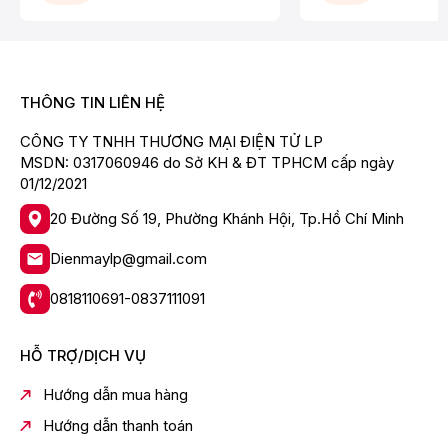
THÔNG TIN LIÊN HỆ
CÔNG TY TNHH THƯƠNG MẠI ĐIỆN TỬ LP
MSDN: 0317060946 do Sở KH & ĐT TPHCM cấp ngày
01/12/2021
20 Đường Số 19, Phường Khánh Hội, Tp.Hồ Chí Minh
Dienmaylp@gmail.com
Bảng điều khiển cảm ứng của MS2032GIK không chỉ
0818110691-0837111091
dễ sử dụng mà còn giúp làm tăng tính thẩm mỹ cho
sản phẩm, khiến lò vi sóng trông hiện đại và sang trọng
hơn. Từ việc chọn thời gian nấu, điều chỉnh công suất,
HỖ TRỢ/DỊCH VỤ
đến việc cài đặt các chế độ khác nhau, tất cả đều
được thực hiện dễ dàng chỉ với vài thao tác trên màn
Hướng dẫn mua hàng
hình cảm ứng.
Hướng dẫn thanh toán