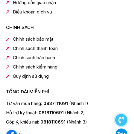
Hướng dẫn giao nhận
Kiểu lò vi sóng: Có nướng
Điều khoản dịch vụ
Dung tích: 20 lít
Công suất: 700W
CHÍNH SÁCH
Màu sắc: Màu be
Chính sách bảo mật
Chức năng lò
Chính sách thanh toán
Chức năng: Giã đông, Hâm nóng, Nấu
Chính sách bảo hành
Bảng điều khiển & Tiện ích
Chính sách kiểm hàng
Bảng điều khiển: Điện tử
Quy định sử dụng
Tiện ích: Khóa trẻ em, Khoang lò có đèn chiếu sáng
Kích thước & Lắp đặt
TỔNG ĐÀI MIỄN PHÍ
Đường kính đĩa quay: 245mm
Tư vấn mua hàng:
0837111091
(Nhánh 1)
Kích thước khoang:
31.7cm x 20.4cm x
Hỗ trợ kỹ thuật:
0818110691
(Nhánh 2)
29.4cm
(Ngang x cao x sâu)
Góp ý, khiếu nại:
0818110691
(Nhánh 3)
Kích thước:
45.4cm x 26.1cm x 32.8cm
(Ngang x cao
x sâu)