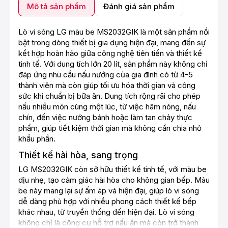
Mô tả sản phẩm
Đánh giá sản phẩm
Lò vi sóng LG màu be MS2032GIK là một sản phẩm nổi
bật trong dòng thiết bị gia dụng hiện đại, mang đến sự
kết hợp hoàn hảo giữa công nghệ tiên tiến và thiết kế
tinh tế. Với dung tích lớn 20 lít, sản phẩm này không chỉ
đáp ứng nhu cầu nấu nướng của gia đình có từ 4-5
thành viên mà còn giúp tối ưu hóa thời gian và công
sức khi chuẩn bị bữa ăn. Dung tích rộng rãi cho phép
nấu nhiều món cùng một lúc, từ việc hâm nóng, nấu
chín, đến việc nướng bánh hoặc làm tan chảy thực
phẩm, giúp tiết kiệm thời gian mà không cần chia nhỏ
khẩu phần.
Thiết kế hài hòa, sang trọng
LG MS2032GIK còn sở hữu thiết kế tinh tế, với màu be
dịu nhẹ, tạo cảm giác hài hòa cho không gian bếp. Màu
be này mang lại sự ấm áp và hiện đại, giúp lò vi sóng
dễ dàng phù hợp với nhiều phong cách thiết kế bếp
khác nhau, từ truyền thống đến hiện đại. Lò vi sóng
không chỉ là công cụ hỗ trợ nấu ăn mà còn trở thành