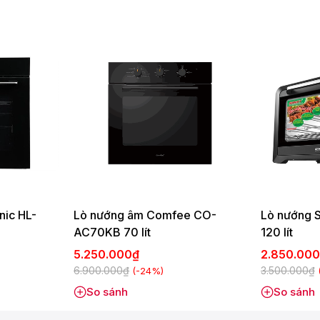
nic HL-
Lò nướng âm Comfee CO-
Lò nướng 
AC70KB 70 lít
120 lít
5.250.000₫
2.850.00
6.900.000₫
3.500.000₫
(-24%)
So sánh
So sánh