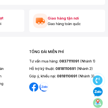
ạt
Giao hàng tận nơi
c
Giao hàng toàn quốc
TỔNG ĐÀI MIỄN PHÍ
Tư vấn mua hàng:
0837111091
(Nhánh 1)
oán
Hỗ trợ kỹ thuật:
0818110691
(Nhánh 2)
h
Góp ý, khiếu nại:
0818110691
(Nhánh 3)
ng