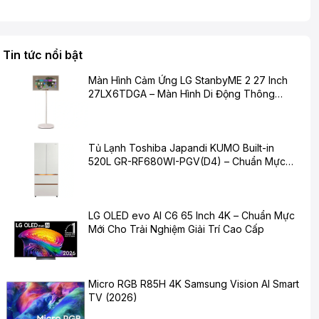
Tin tức nổi bật
Màn Hình Cảm Ứng LG StanbyME 2 27 Inch
27LX6TDGA – Màn Hình Di Động Thông
Minh Cho Cuộc Sống Hiện Đại
Tủ Lạnh Toshiba Japandi KUMO Built-in
520L GR-RF680WI-PGV(D4) – Chuẩn Mực
Mới Cho Không Gian Bếp Hiện Đại
LG OLED evo AI C6 65 Inch 4K – Chuẩn Mực
Mới Cho Trải Nghiệm Giải Trí Cao Cấp
Micro RGB R85H 4K Samsung Vision AI Smart
TV (2026)