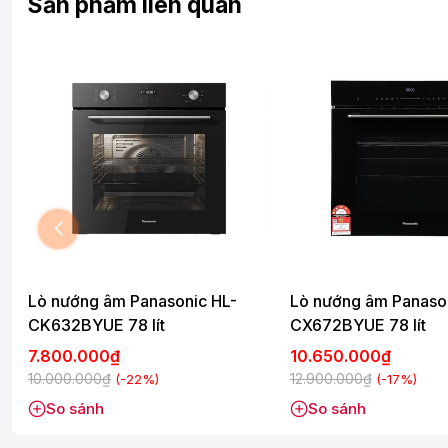
Sản phẩm liên quan
Lò nướng âm Panasonic HL-
Lò nướng âm Panaso
CK632BYUE 78 lít
CX672BYUE 78 lít
7.800.000₫
10.650.000₫
10.000.000₫
12.900.000₫
(-22%)
(-17%)
So sánh
So sánh