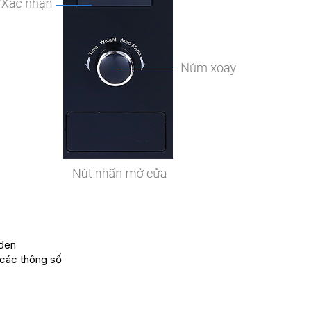
u đen
̣ các thông số