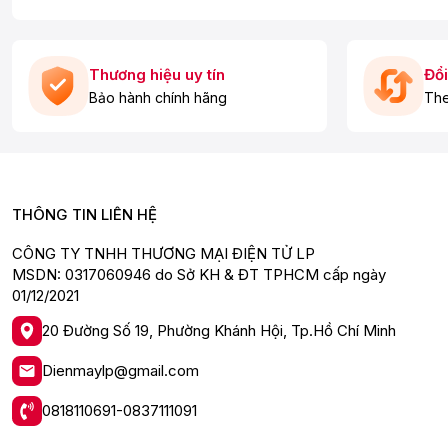
Thương hiệu uy tín
Đổi
Bảo hành chính hãng
The
THÔNG TIN LIÊN HỆ
CÔNG TY TNHH THƯƠNG MẠI ĐIỆN TỬ LP
MSDN: 0317060946 do Sở KH & ĐT TPHCM cấp ngày
01/12/2021
20 Đường Số 19, Phường Khánh Hội, Tp.Hồ Chí Minh
Dienmaylp@gmail.com
0818110691-0837111091