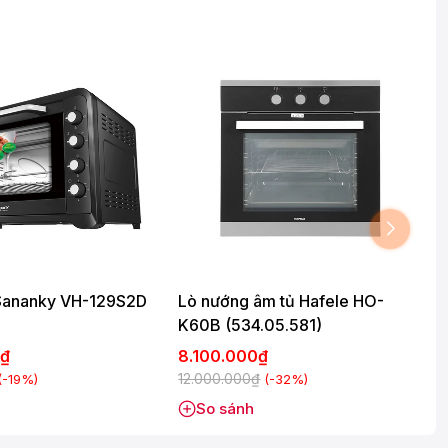
Sananky VH-129S2D
Lò nướng âm tủ Hafele HO-
K60B (534.05.581)
0₫
8.100.000₫
12.000.000₫
(-19%)
(-32%)
So sánh