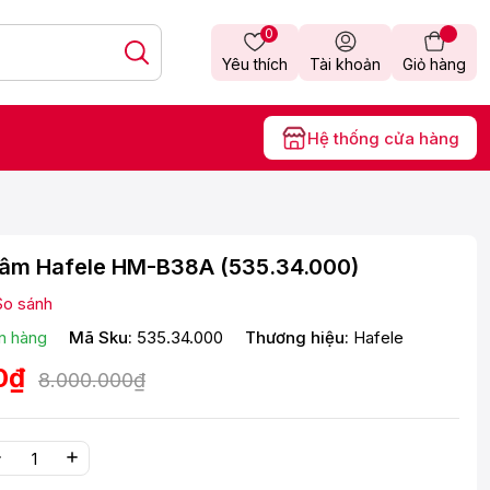
0
Yêu thích
Tài khoản
Giỏ hàng
Hệ thống cửa hàng
g âm Hafele HM-B38A (535.34.000)
So sánh
n hàng
Mã Sku:
535.34.000
Thương hiệu:
Hafele
0₫
8.000.000₫