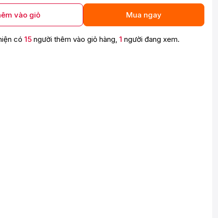
êm vào giỏ
Mua ngay
hiện có
15
người thêm vào giỏ hàng,
1
người đang xem.