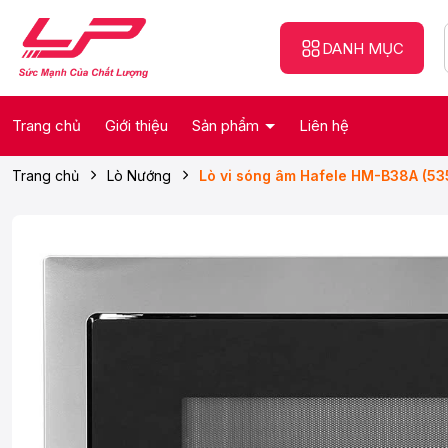
DANH MỤC
Trang chủ
Giới thiệu
Sản phẩm
Liên hệ
Trang chủ
Lò Nướng
Lò vi sóng âm Hafele HM-B38A (53