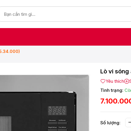
5.34.000)
Lò vi són
Yêu thích
Tình trạng:
Cò
7.100.00
Số lượng: